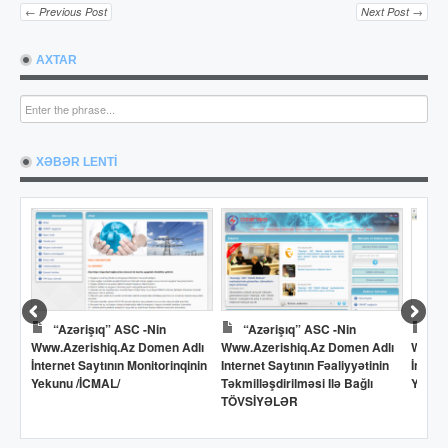
← Previous Post
Next Post →
AXTAR
XƏBƏR LENTİ
“Azərişıq” ASC -nin
“Azərişıq” ASC -nin
Dö
Www.azerishiq.az Domen Adlı
Www.azerishiq.az Domen Adlı
Www.o
İnternet Saytının Monitorinqinin
Internet Saytının Fəaliyyətinin
İntern
Yekunu /İCMAL/
Təkmilləşdirilməsi Ilə Bağlı
Yekun
TÖVSİYƏLƏR