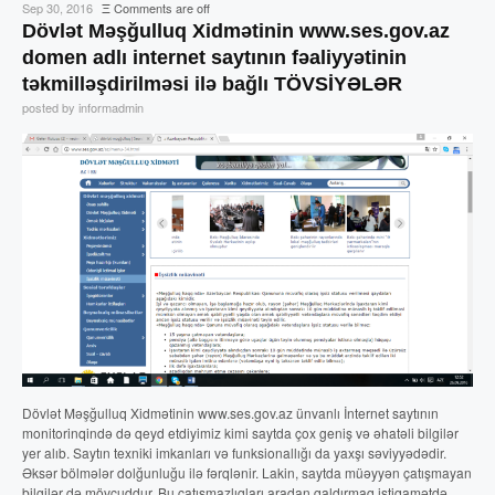
Sep 30, 2016
Ξ
Comments are off
Dövlət Məşğulluq Xidmətinin www.ses.gov.az
domen adlı internet saytının fəaliyyətinin
təkmilləşdirilməsi ilə bağlı TÖVSİYƏLƏR
posted by informadmin
Dövlət Məşğulluq Xidmətinin www.ses.gov.az ünvanlı İnternet saytının
monitorinqində də qeyd etdiyimiz kimi saytda çox geniş və əhatəli bilgilər
yer alıb. Saytın texniki imkanları və funksionallığı da yaxşı səviyyədədir.
Əksər bölmələr dolğunluğu ilə fərqlənir. Lakin, saytda müəyyən çatışmayan
bilgilər də mövcuddur. Bu çatışmazlıqları aradan qaldırmaq istiqamətdə