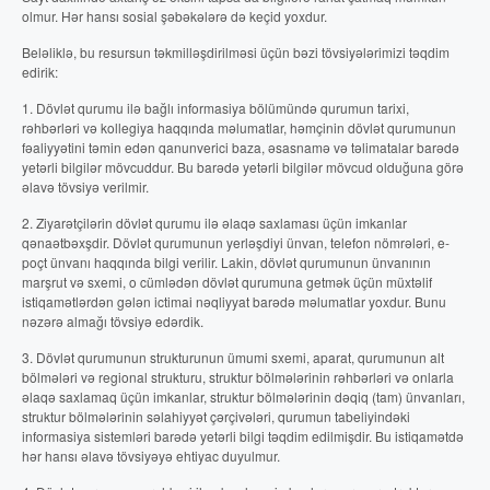
olmur. Hər hansı sosial şəbəkələrə də keçid yoxdur.
Beləliklə, bu resursun təkmilləşdirilməsi üçün bəzi tövsiyələrimizi təqdim
edirik:
1. Dövlət qurumu ilə bağlı informasiya bölümündə qurumun tarixi,
rəhbərləri və kollegiya haqqında məlumatlar, həmçinin dövlət qurumunun
fəaliyyətini təmin edən qanunverici baza, əsasnamə və təlimatalar barədə
yetərli bilgilər mövcuddur. Bu barədə yetərli bilgilər mövcud olduğuna görə
əlavə tövsiyə verilmir.
2. Ziyarətçilərin dövlət qurumu ilə əlaqə saxlaması üçün imkanlar
qənaətbəxşdir. Dövlət qurumunun yerləşdiyi ünvan, telefon nömrələri, e-
poçt ünvanı haqqında bilgi verilir. Lakin, dövlət qurumunun ünvanının
marşrut və sxemi, o cümlədən dövlət qurumuna getmək üçün müxtəlif
istiqamətlərdən gələn ictimai nəqliyyat barədə məlumatlar yoxdur. Bunu
nəzərə almağı tövsiyə edərdik.
3. Dövlət qurumunun strukturunun ümumi sxemi, aparat, qurumunun alt
bölmələri və regional strukturu, struktur bölmələrinin rəhbərləri və onlarla
əlaqə saxlamaq üçün imkanlar, struktur bölmələrinin dəqiq (tam) ünvanları,
struktur bölmələrinin səlahiyyət çərçivələri, qurumun tabeliyindəki
informasiya sistemləri barədə yetərli bilgi təqdim edilmişdir. Bu istiqamətdə
hər hansı əlavə tövsiyəyə ehtiyac duyulmur.