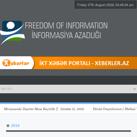
Friday 07th August 2026,
03:49:34 am
vzusunda Dəyirmi Masa Keçirilib Ξ
Dövlət Orqanlarının ( Mərkəzi Və Yer
[October 25, 2016]
2016