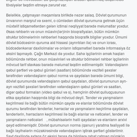
tövsiyələr təqdim etməyə zərurət var.
Beləliklə, çatşmayan məqamlara birlikdə nəzər salaq. Dövlət qurumunun
ünvanının marşrut və sxemi, o cümlədən dövlət qurumuna getmək üçün
müxtəlif istiqamətlərdən gələn ictimai nəqliyyat barədə məlumatlar yoxdur.
Əsas rəhbərin və onun müavin(lər)inin bioqrafiyaları, bütün mümkün
struktur bölmələrinin rəhbərləri haqqında bioqrafik bilgilər yoxdur. Ümumi
dövlət büdcəsinin quruma aid hissəsi (ayrıntıları ilə) və onun icrası,
büdcədənkənar daxilolmalar və onların istiqamətləri barədə informasiya öz
əksini tapmayıb. Çağrı Mərkəzi də yoxdur. Sahə işçilərinin əmək haqları
bölümündə rəhbər, onun müavinləri və struktur bölmələri rəhbər işçilərinin
mövcud tarif stavkası barədə məlumat təqdim edilməmişdir. Vətəndaşların
qəbul şərtləri və qəbul günləri (saatları) bölümündə vəzifəli şəxslər
tərəfindən vətəndaşların qəbul norma və qaydaları barədə ümumi bilgi,
dövlət qurumunda vətəndaşların qəbul qaydaları, dövlət qurumunun ayrı-
ayrı vəzifəli şəxsləri tərəfindən vətəndaşların qəbul günləri və saatları,
digər qəbul formaları (video qəbul və s), həmçinin dövlət qulluqçusunun
etika qaydaları haqqında bilgi də mövcud deyil. Tender və yarışmaların
keçirilməsi ilə bağlı bütün mümkün qayda və elanlar bölümündə dövlət
qurumu tərəfindən tenderlər, hərraclar və yarışmaların keçirilmə qaydaları,
tenderlərin, hərracların keçirilməsi ilə bağlı elanlar və nəticələri, tender və
yarışmaların nəticələri , mübahisələrin həlli qaydaları və elanların arxivi
qeyd edilməmişdir. Dövlət qurumunun norma (qanun) yaratma fəaliyyəti ilə
bağlı layihələrin müzakirəsində vətəndaşların iştirak şərtləri göstərilmir.
Sayt daxilində axtarış öz əksini tapsa da bilgilərə rahat çatmaq mümkün