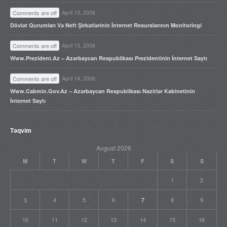
April 13, 2006
Comments are off
Dövlət Qurumları Və Neft Şirkətlərinin İnternet Resurslarının Monitoringi
April 13, 2006
Comments are off
Www.prezident.az – Azərbaycan Respublikası Prezidentinin İnternet Saytı
April 14, 2006
Comments are off
Www.cabmin.gov.az – Azərbaycan Respublikası Nazirlər Kabinetinin
İnternet Saytı
Təqvim
August 2026
M
T
W
T
F
S
S
1
2
3
4
5
6
7
8
9
10
11
12
13
14
15
16