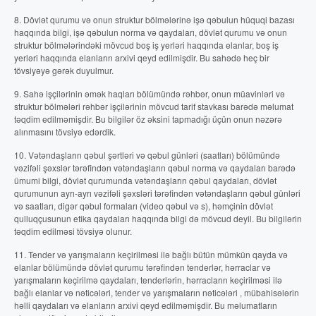
8. Dövlət qurumu və onun struktur bölmələrinə işə qəbulun hüquqi bazası
haqqında bilgi, işə qəbulun norma və qaydaları, dövlət qurumu və onun
struktur bölmələrindəki mövcud boş iş yerləri haqqında elanlar, boş iş
yerləri haqqında elanların arxivi qeyd edilmişdir. Bu sahədə heç bir
tövsiyəyə gərək duyulmur.
9. Sahə işçilərinin əmək haqları bölümündə rəhbər, onun müavinləri və
struktur bölmələri rəhbər işçilərinin mövcud tarif stavkası barədə məlumat
təqdim edilməmişdir. Bu bilgilər öz əksini tapmadığı üçün onun nəzərə
alınmasını tövsiyə edərdik.
10. Vətəndaşların qəbul şərtləri və qəbul günləri (saatları) bölümündə
vəzifəli şəxslər tərəfindən vətəndaşların qəbul norma və qaydaları barədə
ümumi bilgi, dövlət qurumunda vətəndaşların qəbul qaydaları, dövlət
qurumunun ayrı-ayrı vəzifəli şəxsləri tərəfindən vətəndaşların qəbul günləri
və saatları, digər qəbul formaları (video qəbul və s), həmçinin dövlət
qulluqçusunun etika qaydaları haqqında bilgi də mövcud deyil. Bu bilgilərin
təqdim edilməsi tövsiyə olunur.
11. Tender və yarışmaların keçirilməsi ilə bağlı bütün mümkün qayda və
elanlar bölümündə dövlət qurumu tərəfindən tenderlər, hərraclar və
yarışmaların keçirilmə qaydaları, tenderlərin, hərracların keçirilməsi ilə
bağlı elanlar və nəticələri, tender və yarışmaların nəticələri , mübahisələrin
həlli qaydaları və elanların arxivi qeyd edilməmişdir. Bu məlumatların