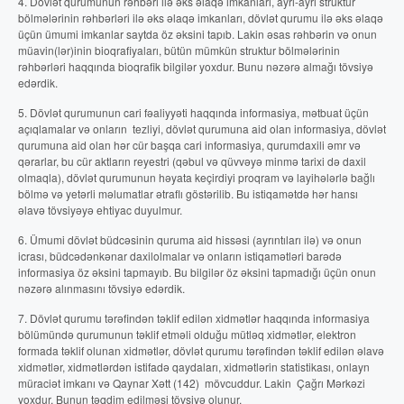
4. Dövlət qurumunun rəhbəri ilə əks əlaqə imkanları, ayrı-ayrı struktur
bölmələrinin rəhbərləri ilə əks əlaqə imkanları, dövlət qurumu ilə əks əlaqə
üçün ümumi imkanlar saytda öz əksini tapıb. Lakin əsas rəhbərin və onun
müavin(lər)inin bioqrafiyaları, bütün mümkün struktur bölmələrinin
rəhbərləri haqqında bioqrafik bilgilər yoxdur. Bunu nəzərə almağı tövsiyə
edərdik.
5. Dövlət qurumunun cari fəaliyyəti haqqında informasiya, mətbuat üçün
açıqlamalar və onların tezliyi, dövlət qurumuna aid olan informasiya, dövlət
qurumuna aid olan hər cür başqa cari informasiya, qurumdaxili əmr və
qərarlar, bu cür aktların reyestri (qəbul və qüvvəyə minmə tarixi də daxil
olmaqla), dövlət qurumunun həyata keçirdiyi proqram və layihələrlə bağlı
bölmə və yetərli məlumatlar ətraflı göstərilib. Bu istiqamətdə hər hansı
əlavə tövsiyəyə ehtiyac duyulmur.
6. Ümumi dövlət büdcəsinin quruma aid hissəsi (ayrıntıları ilə) və onun
icrası, büdcədənkənar daxilolmalar və onların istiqamətləri barədə
informasiya öz əksini tapmayıb. Bu bilgilər öz əksini tapmadığı üçün onun
nəzərə alınmasını tövsiyə edərdik.
7. Dövlət qurumu tərəfindən təklif edilən xidmətlər haqqında informasiya
bölümündə qurumunun təklif etməli olduğu mütləq xidmətlər, elektron
formada təklif olunan xidmətlər, dövlət qurumu tərəfindən təklif edilən əlavə
xidmətlər, xidmətlərdən istifadə qaydaları, xidmətlərin statistikası, onlayn
müraciət imkanı və Qaynar Xətt (142) mövcuddur. Lakin Çağrı Mərkəzi
yoxdur. Bunun təqdim edilməsi tövsiyə olunur.