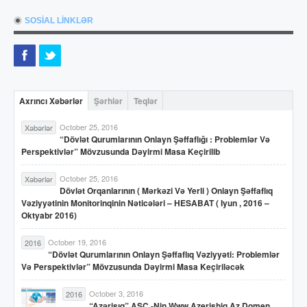
SOSİAL LİNKLƏR
Axrıncı Xəbərlər
Şərhlər
Teqlər
October 25, 2016
Xəbərlər
“Dövlət Qurumlarının Onlayn Şəffaflığı : Problemlər Və
Perspektivlər” Mövzusunda Dəyirmi Masa Keçirilib
October 25, 2016
Xəbərlər
Dövlət Orqanlarının ( Mərkəzi Və Yerli ) Onlayn Şəffaflıq
Vəziyyətinin Monitorinqinin Nəticələri – HESABAT ( Iyun , 2016 –
Oktyabr 2016)
October 19, 2016
2016
“Dövlət Qurumlarının Onlayn Şəffaflıq Vəziyyəti: Problemlər
Və Perspektivlər” Mövzusunda Dəyirmi Masa Keçiriləcək
October 3, 2016
2016
“Azərişıq” ASC -nin Www.azerishiq.az Domen