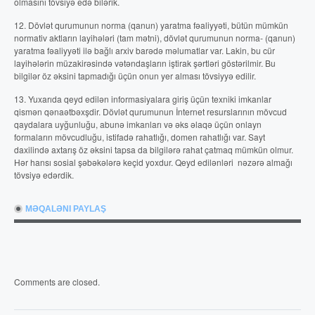
olmasını tövsiyə edə bilərik.
12. Dövlət qurumunun norma (qanun) yaratma fəaliyyəti, bütün mümkün
normativ aktların layihələri (tam mətni), dövlət qurumunun norma- (qanun)
yaratma fəaliyyəti ilə bağlı arxiv barədə məlumatlar var. Lakin, bu cür
layihələrin müzakirəsində vətəndaşların iştirak şərtləri göstərilmir. Bu
bilgilər öz əksini tapmadığı üçün onun yer alması tövsiyyə edilir.
13. Yuxarıda qeyd edilən informasiyalara giriş üçün texniki imkanlar
qismən qənaətbəxşdir. Dövlət qurumunun İnternet resurslarının mövcud
qaydalara uyğunluğu, abunə imkanları və əks əlaqə üçün onlayn
formaların mövcudluğu, istifadə rahatlığı, domen rahatlığı var. Sayt
daxilində axtarış öz əksini tapsa da bilgilərə rahat çatmaq mümkün olmur.
Hər hansı sosial şəbəkələrə keçid yoxdur. Qeyd edilənləri nəzərə almağı
tövsiyə edərdik.
MƏQALƏNI PAYLAŞ
Comments are closed.