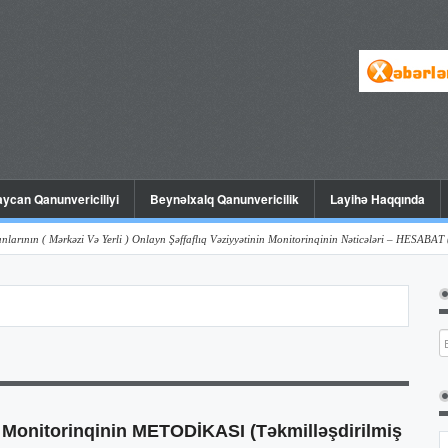
ycan Qanunvericiliyi
Beynəlxalq Qanunvericilik
Layihə Haqqında
 Mərkəzi Və Yerli ) Onlayn Şəffaflıq Vəziyyətinin Monitorinqinin Nəticələri – HESABAT ( Iyun , 
n Monitorinqinin METODİKASI (Təkmilləşdirilmiş