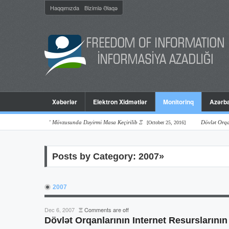
Haqqımızda
Bizimlə Əlaqə
Xəbərlər
Elektron Xidmətlər
Monitorinq
Azərba
rspektivlər” Mövzusunda Dəyirmi Masa Keçirilib Ξ
Dövlət Orqanlarının (
[October 25, 2016]
Posts by Category: 2007»
2007
Dec 6, 2007
Ξ
Comments are off
Dövlət Orqanlarının Internet Resurslarını