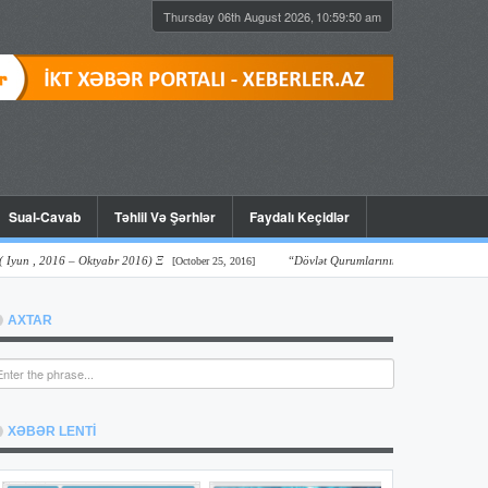
Thursday 06th August 2026,
10:59:51 am
Sual-Cavab
Təhlil Və Şərhlər
Faydalı Keçidlər
2016 – Oktyabr 2016) Ξ
“Dövlət Qurumlarının Onlayn Şəffaflıq Vəziyyəti:
[October 25, 2016]
AXTAR
XƏBƏR LENTİ