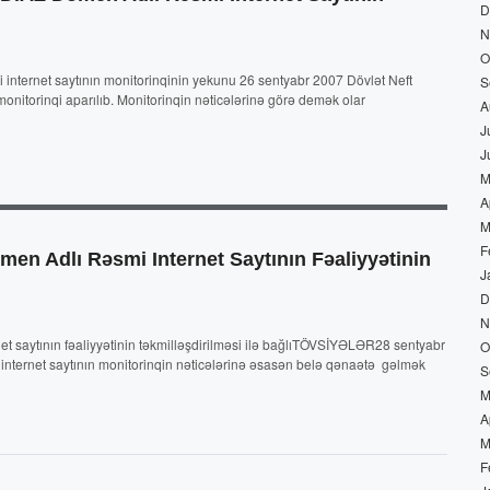
D
N
O
net saytının monitorinqinin yekunu 26 sentyabr 2007 Dövlət Neft
S
torinqi aparılıb. Monitorinqin nəticələrinə görə demək olar
A
J
J
M
A
M
F
n Adlı Rəsmi Internet Saytının Fəaliyyətinin
J
D
N
saytının fəaliyyətinin təkmilləşdirilməsi ilə bağlıTÖVSİYƏLƏR28 sentyabr
O
ernet saytının monitorinqin nəticələrinə əsasən belə qənaətə gəlmək
S
M
A
M
F