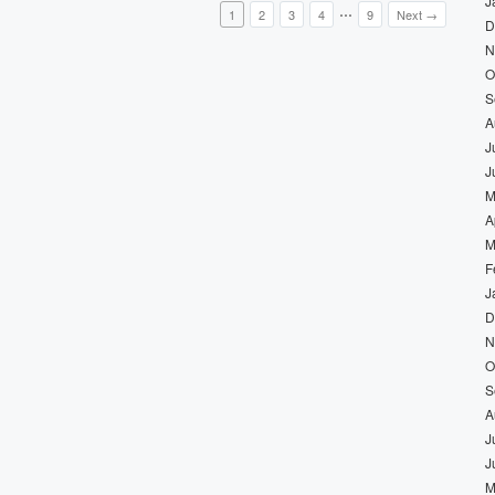
J
…
1
2
3
4
9
Next →
D
N
O
S
A
J
J
M
A
M
F
J
D
N
O
S
A
J
J
M