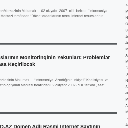
A
arıMərkəzinin Məlumatı 02 oktyabr 2007- ci il tarixdə “İnformasiya
M
 Mərkəzi tərəfindən “Dövlət orqanlarının rəsmi internet resurslarının
N
O
S
J
J
M
A
slarının Monitorinqinin Yekunları: Problemlər
M
sa Keçiriləcək
F
D
ərkəzinin Məlumatı “İnformasiya Azadlığının İnkişafı” Koalisiyası və
N
ologiyaları Mərkəzi tərəfindən 02 oktyabr 2007- cı il tarixdə , saat
S
J
M
A
M
F
J
 Domen Adlı Rəsmi Internet Saytının