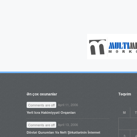
Ən çox oxunanlar
Təqvim
April 11, 2006
Comments are off
Yerli Icra Hakimiyyəti Orqanları
M
T
April 13, 2006
Comments are off
Dövlət Qurumları Və Neft Şirkətlərinin İnternet
3
4