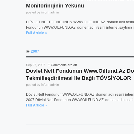
Monitorinqinin Yekunu
posted by informadmin
DÖVLƏT NEFT FONDUNUN WWW.OILFUND.AZ domen adlı rəsmi inter
Fondunun WWW.OILFUND.AZ domen adlı rəsmi internet saytının moni
Full Article »
2007
Sep 27, 2007
Ξ
Comments are off
Dövlət Neft Fondunun Www.oilfund.az Dome
Təkmilləşdirilməsi Ilə Bağlı TÖVSİYƏLƏR
posted by informadmin
Dövlət Neft Fondunun WWW.OILFUND.AZ domen adlı rəsmi internet 
2007 Dövlət Neft Fondunun WWW.OILFUND.AZ domen adlı rəsmi int
Full Article »