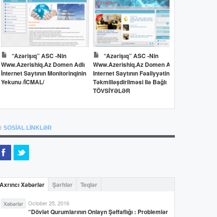
“Azərişıq” ASC -nin
“Azərişıq” ASC -nin
Dövlət 
Www.azerishiq.az Domen Adlı
Www.azerishiq.az Domen Adlı
Www.oilfun
İnternet Saytının Monitorinqinin
Internet Saytının Fəaliyyətinin
İnternet Say
Yekunu /İCMAL/
Təkmilləşdirilməsi Ilə Bağlı
Yekunu /İC
TÖVSİYƏLƏR
SOSİAL LİNKLƏR
Axrıncı Xəbərlər
Şərhlər
Teqlər
October 25, 2016
Xəbərlər
“Dövlət Qurumlarının Onlayn Şəffaflığı : Problemlər