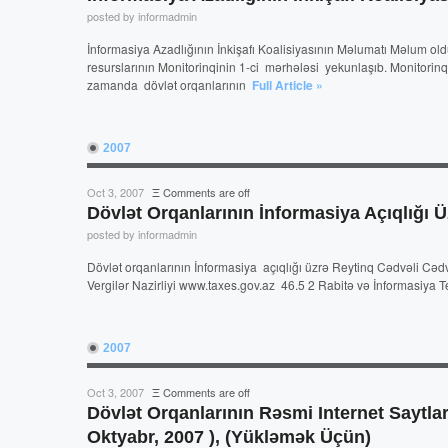
posted by informadmin
İnformasiya Azadlığının İnkişafı Koalisiyasının Məlumatı Məlum old
resurslarının Monitorinqinin 1-ci mərhələsi yekunlaşıb. Monitorin
zamanda dövlət orqanlarının
Full Article »
2007
Oct 3, 2007
Ξ
Comments are off
Dövlət Orqanlarının İnformasiya Açıqlığı 
posted by informadmin
Dövlət orqanlarının İnformasiya açıqlığı üzrə Reytinq Cədvəli Cədvə
Vergilər Nazirliyi www.taxes.gov.az 46.5 2 Rabitə və İnformasiya
2007
Oct 3, 2007
Ξ
Comments are off
Dövlət Orqanlarının Rəsmi Internet Saytla
Oktyabr, 2007 ), (Yükləmək Üçün)