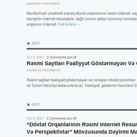
posted by informadmin
Monitorinqin predmeti olaraq dövlət orqanlarının rəsmi internet sa
həmçinin internet resurslarla bağlı ümumi qəbul olunmuş normalar
orqanının İnternet
Full Article »
2007
Oct 3, 2007
Ξ
Comments are off
Rəsmi Saytları Fəaliyyət Göstərməyən Və
posted by informadmin
Rəsmi saytları fəaliyyət göstərməyən və olmayan dövlət qurumlar
və Turizm Nazirliyi www.culture.az Fəaliyyət göstərmir hazırlanı
2007
Oct 3, 2007
Ξ
Comments are off
“Dövlət Orqanlarının Rəsmi Internet Resur
Və Perspektivlər” Mövzusunda Dəyirmi Mas