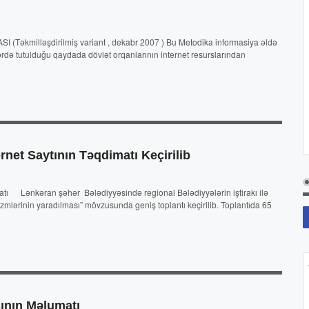
SI (Təkmilləşdirilmiş variant , dekabr 2007 ) Bu Metodika informasiya əldə
də tutulduğu qaydada dövlət orqanlarının internet resurslarından
net Saytının Təqdimatı Keçirilib
matı Lənkəran şəhər Bələdiyyəsində regional Bələdiyyələrin iştirakı ilə
zmlərinin yaradılması” mövzusunda geniş toplantı keçirilib. Toplantıda 65
sının Məlumatı