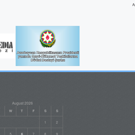
A
August 2026
W
T
F
S
S
1
2
5
6
7
8
9