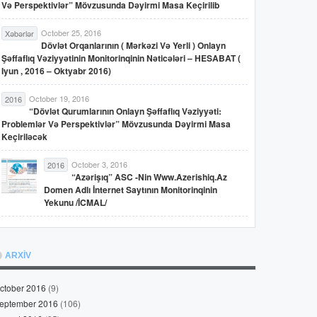
Və Perspektivlər” Mövzusunda Dəyirmi Masa Keçirilib
October 25, 2016
Xəbərlər
Dövlət Orqanlarının ( Mərkəzi Və Yerli ) Onlayn
Şəffaflıq Vəziyyətinin Monitorinqinin Nəticələri – HESABAT (
Iyun , 2016 – Oktyabr 2016)
October 19, 2016
2016
“Dövlət Qurumlarının Onlayn Şəffaflıq Vəziyyəti:
Problemlər Və Perspektivlər” Mövzusunda Dəyirmi Masa
Keçiriləcək
October 3, 2016
2016
“Azərişıq” ASC -nin Www.azerishiq.az
Domen Adlı İnternet Saytının Monitorinqinin
Yekunu /İCMAL/
ARXİV
ctober 2016
(9)
eptember 2016
(106)