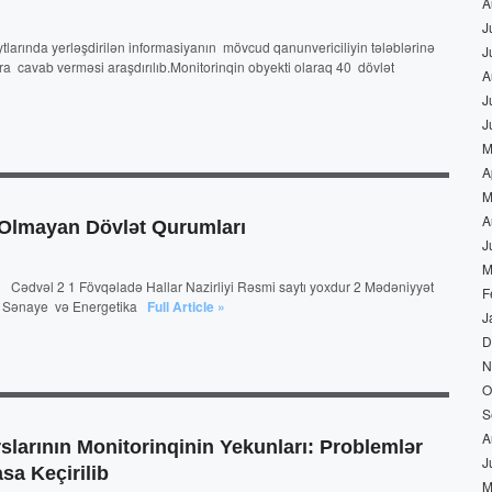
A
J
ytlarında yerləşdirilən informasiyanın mövcud qanunvericiliyin tələblərinə
J
a cavab verməsi araşdırılıb.Monitorinqin obyekti olaraq 40 dövlət
A
J
J
M
A
M
A
 Olmayan Dövlət Qurumları
J
M
ı Cədvəl 2 1 Fövqəladə Hallar Nazirliyi Rəsmi saytı yoxdur 2 Mədəniyyət
F
r 3 Sənaye və Energetika
Full Article »
J
D
N
O
S
A
slarının Monitorinqinin Yekunları: Problemlər
J
a Keçirilib
M