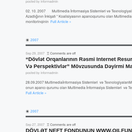
posted by informadmin
02. 10. 2007 Multimedia İnformasiya Sistemləri və Texnologiyal
Azadlığının İnkişafı “ Koalisiyasının aparıcıqurumu olan Multimedia
monitorinqinin
Full Article »
2007
Sep 29, 2007
Ξ
Comments are off
“Dövlət Orqanlarının Rəsmi Internet Resur
Və Perspektivlər” Mövzusunda Dəyirmi Ma
posted by informadmin
28.09.2007 Multimediaİnformasiya Sistemləri və TexnologiyalarıM
onun aparıcı qurumu olan Multimedia İnformasiya Sistemləri və Texn
Full Article »
2007
Sep 27, 2007
Ξ
Comments are off
DÖVLƏT NEFT FONDUNUN WWW.OILFUND.AZ