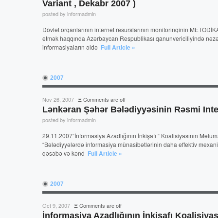
Variant , Dekabr 2007 )
posted by informadmin
Dövlət orqanlarının internet resurslarının monitorinqinin METODİKA
etmək haqqında Azərbaycan Respublikası qanunvericiliyində nəzər
informasiyaların əldə
Full Article »
2007
Nov 26, 2007
Ξ
Comments are off
Lənkəran Şəhər Bələdiyyəsinin Rəsmi Inter
posted by informadmin
29.11.2007“İnformasiya Azadlığının İnkişafı “ Koalisiyasının Məlu
“Bələdiyyələrdə informasiya münasibətlərinin daha effektiv mexani
qəsəbə və kənd
Full Article »
2007
Oct 9, 2007
Ξ
Comments are off
İnformasiya Azadlığının İnkişafı Koalisiya