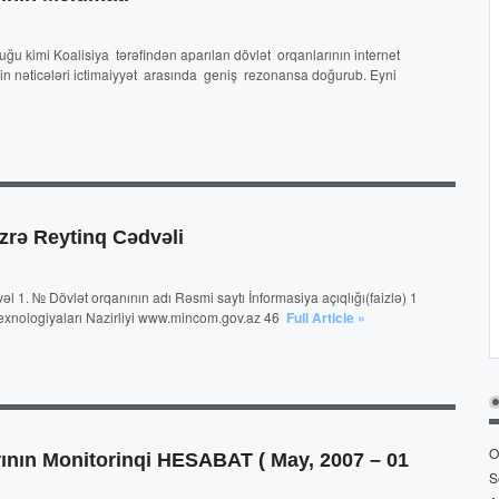
uğu kimi Koalisiya tərəfindən aparılan dövlət orqanlarının internet
qin nəticələri ictimaiyyət arasında geniş rezonansa doğurub. Eyni
Üzrə Reytinq Cədvəli
l 1. № Dövlət orqanının adı Rəsmi saytı İnformasiya açıqlığı(faizlə) 1
 Texnologiyaları Nazirliyi www.mincom.gov.az 46
Full Article »
O
rının Monitorinqi HESABAT ( May, 2007 – 01
S