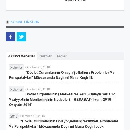
SOSİAL LİNKLƏR
Axrıncı Xəbərlər
Şərhlər
Teqlər
October 25, 2016
Xəbərlər
“Dövlət Qurumlarının Onlayn Şəffaflığı : Problemlər Və
Perspektivlər” Mövzusunda Dəyirmi Masa Keçirilib
October 25, 2016
Xəbərlər
Dövlət Orqanlarının ( Mərkəzi Və Yerli ) Onlayn Şəffaflıq
Vəziyyətinin Monitorinqinin Nəticələri – HESABAT ( Iyun , 2016 –
Oktyabr 2016)
October 19, 2016
2016
“Dövlət Qurumlarının Onlayn Şəffaflıq Vəziyyəti: Problemlər
Və Perspektivlər” Mövzusunda Dəyirmi Masa Keçiriləcək