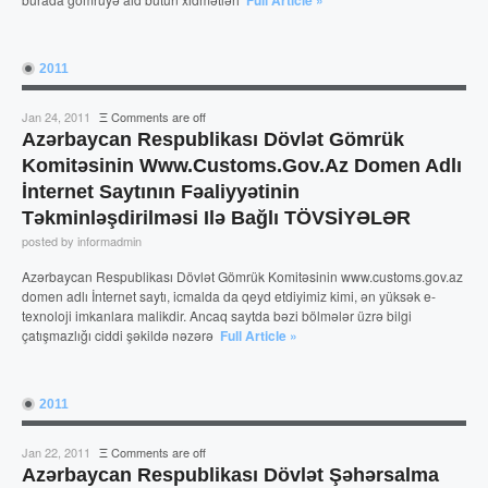
2011
Jan 24, 2011
Ξ
Comments are off
Azərbaycan Respublikası Dövlət Gömrük
Komitəsinin Www.customs.gov.az Domen Adlı
İnternet Saytının Fəaliyyətinin
Təkminləşdirilməsi Ilə Bağlı TÖVSİYƏLƏR
posted by informadmin
Azərbaycan Respublikası Dövlət Gömrük Komitəsinin www.customs.gov.az
domen adlı İnternet saytı, icmalda da qeyd etdiyimiz kimi, ən yüksək e-
texnoloji imkanlara malikdir. Ancaq saytda bəzi bölmələr üzrə bilgi
çatışmazlığı ciddi şəkildə nəzərə
Full Article »
2011
Jan 22, 2011
Ξ
Comments are off
Azərbaycan Respublikası Dövlət Şəhərsalma