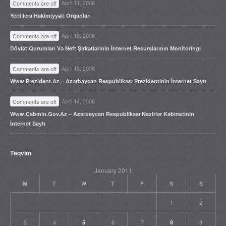
April 11, 2006
Comments are off
Yerli Icra Hakimiyyəti Orqanları
April 13, 2006
Comments are off
Dövlət Qurumları Və Neft Şirkətlərinin İnternet Resurslarının Monitoringi
April 13, 2006
Comments are off
Www.prezident.az – Azərbaycan Respublikası Prezidentinin İnternet Saytı
April 14, 2006
Comments are off
Www.cabmin.gov.az – Azərbaycan Respublikası Nazirlər Kabinetinin
İnternet Saytı
Təqvim
January 2011
M
T
W
T
F
S
S
1
2
3
4
6
7
9
5
8