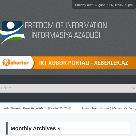
Sunday 09th August 2026,
12:36:29 pm
 Dəyirmi Masa Keçirilib Ξ
Dövlət Orqanlarının ( Mərkəzi Və Yerli ) Onla
[October 25, 2016]
Monthly Archives »