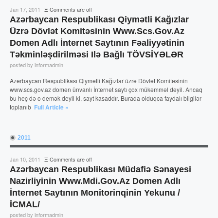
Jan 17, 2011
Ξ
Comments are off
Azərbaycan Respublikası Qiymətli Kağızlar
Üzrə Dövlət Komitəsinin Www.scs.gov.az
Domen Adlı İnternet Saytının Fəaliyyətinin
Təkminləşdirilməsi Ilə Bağlı TÖVSİYƏLƏR
posted by informadmin
Azərbaycan Respublikası Qiymətli Kağızlar üzrə Dövlət Komitəsinin
www.scs.gov.az domen ünvanlı İnternet saytı çox mükəmməl deyil. Ancaq
bu heç də o demək deyil ki, sayt kasaddır. Burada olduqca faydalı bilgilər
toplanıb
Full Article »
2011
Jan 10, 2011
Ξ
Comments are off
Azərbaycan Respublikası Müdafiə Sənayesi
Nazirliyinin Www.mdi.gov.az Domen Adlı
İnternet Saytının Monitorinqinin Yekunu /
İCMAL/
posted by informadmin