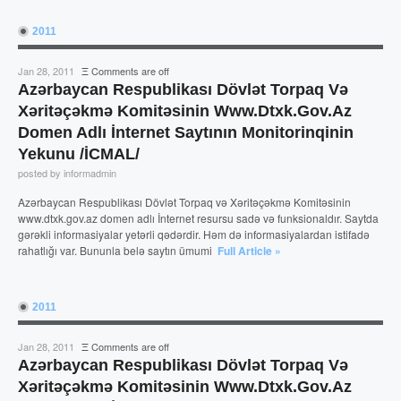
2011
Jan 28, 2011
Ξ
Comments are off
Azərbaycan Respublikası Dövlət Torpaq Və
Xəritəçəkmə Komitəsinin Www.dtxk.gov.az
Domen Adlı İnternet Saytının Monitorinqinin
Yekunu /İCMAL/
posted by informadmin
Azərbaycan Respublikası Dövlət Torpaq və Xəritəçəkmə Komitəsinin
www.dtxk.gov.az domen adlı İnternet resursu sadə və funksionaldır. Saytda
gərəkli informasiyalar yetərli qədərdir. Həm də informasiyalardan istifadə
rahatlığı var. Bununla belə saytın ümumi
Full Article »
2011
Jan 28, 2011
Ξ
Comments are off
Azərbaycan Respublikası Dövlət Torpaq Və
Xəritəçəkmə Komitəsinin Www.dtxk.gov.az