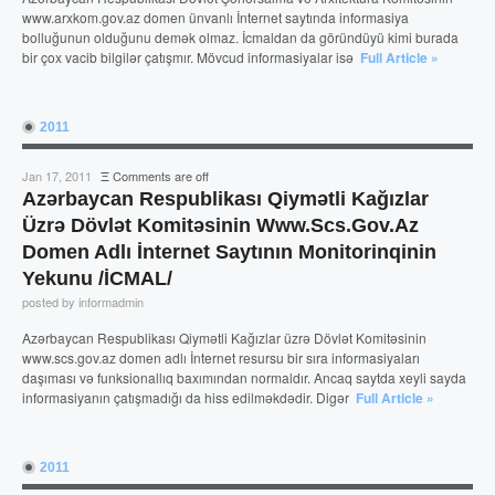
www.arxkom.gov.az domen ünvanlı İnternet saytında informasiya
bolluğunun olduğunu demək olmaz. İcmaldan da göründüyü kimi burada
bir çox vacib bilgilər çatışmır. Mövcud informasiyalar isə
Full Article »
2011
Jan 17, 2011
Ξ
Comments are off
Azərbaycan Respublikası Qiymətli Kağızlar
Üzrə Dövlət Komitəsinin Www.scs.gov.az
Domen Adlı İnternet Saytının Monitorinqinin
Yekunu /İCMAL/
posted by informadmin
Azərbaycan Respublikası Qiymətli Kağızlar üzrə Dövlət Komitəsinin
www.scs.gov.az domen adlı İnternet resursu bir sıra informasiyaları
daşıması və funksionallıq baxımından normaldır. Ancaq saytda xeyli sayda
informasiyanın çatışmadığı da hiss edilməkdədir. Digər
Full Article »
2011