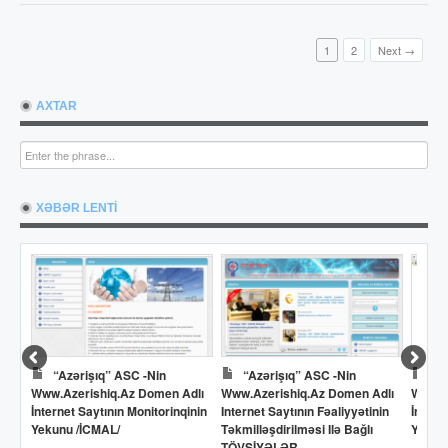
1
2
Next →
AXTAR
XƏBƏR LENTİ
“Azərişıq” ASC -nin
“Azərişıq” ASC -nin
Dö
Www.azerishiq.az Domen Adlı
Www.azerishiq.az Domen Adlı
Www.o
İnternet Saytının Monitorinqinin
Internet Saytının Fəaliyyətinin
İntern
Yekunu /İCMAL/
Təkmilləşdirilməsi Ilə Bağlı
Yekun
TÖVSİYƏLƏR