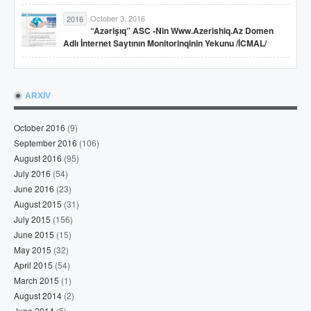
October 3, 2016
2016
“Azərişıq” ASC -nin Www.azerishiq.az Domen
Adlı İnternet Saytının Monitorinqinin Yekunu /İCMAL/
ARXİV
October 2016
(9)
September 2016
(106)
August 2016
(95)
July 2016
(54)
June 2016
(23)
August 2015
(31)
July 2015
(156)
June 2015
(15)
May 2015
(32)
April 2015
(54)
March 2015
(1)
August 2014
(2)
June 2014
(5)