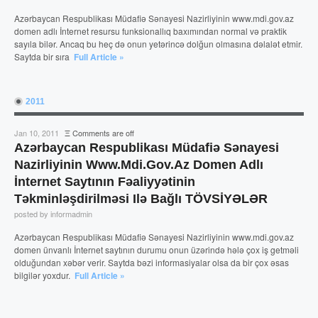
Azərbaycan Respublikası Müdafiə Sənayesi Nazirliyinin www.mdi.gov.az
domen adlı İnternet resursu funksionallıq baxımından normal və praktik
sayıla bilər. Ancaq bu heç də onun yetərincə dolğun olmasına dəlalət etmir.
Saytda bir sıra
Full Article »
2011
Jan 10, 2011
Ξ
Comments are off
Azərbaycan Respublikası Müdafiə Sənayesi
Nazirliyinin Www.mdi.gov.az Domen Adlı
İnternet Saytının Fəaliyyətinin
Təkminləşdirilməsi Ilə Bağlı TÖVSİYƏLƏR
posted by informadmin
Azərbaycan Respublikası Müdafiə Sənayesi Nazirliyinin www.mdi.gov.az
domen ünvanlı İnternet saytının durumu onun üzərində hələ çox iş getməli
olduğundan xəbər verir. Saytda bəzi informasiyalar olsa da bir çox əsas
bilgilər yoxdur.
Full Article »