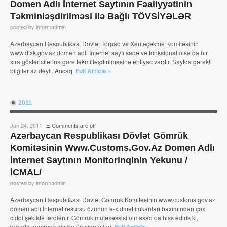
Domen Adlı İnternet Saytının Fəaliyyətinin
Təkminləşdirilməsi Ilə Bağlı TÖVSİYƏLƏR
posted by informadmin
Azərbaycan Respublikası Dövlət Torpaq və Xəritəçəkmə Komitəsinin
www.dtxk.gov.az domen adlı İnternet saytı sadə və funksional olsa da bir
sıra göstəricilərinə görə təkmilləşdirilməsinə ehtiyac vardır. Saytda gərəkli
bilgilər az deyil. Ancaq
Full Article »
2011
Jan 24, 2011
Ξ
Comments are off
Azərbaycan Respublikası Dövlət Gömrük
Komitəsinin Www.customs.gov.az Domen Adlı
İnternet Saytının Monitorinqinin Yekunu /
İCMAL/
posted by informadmin
Azərbaycan Respublikası Dövlət Gömrük Komitəsinin www.customs.gov.az
domen adlı İnternet resursu özünün e-xidmət imkanları baxımından çox
ciddi şəkildə fərqlənir. Gömrük mütəxəssisi olmasaq da hiss edirik ki,
burada gömrüyə aid bütün xidmətləri
Full Article »