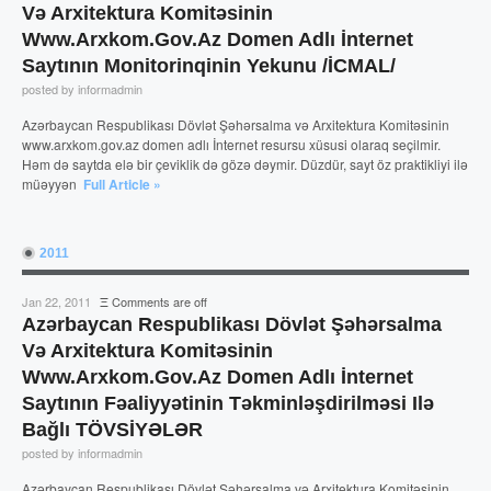
Və Arxitektura Komitəsinin
Www.arxkom.gov.az Domen Adlı İnternet
Saytının Monitorinqinin Yekunu /İCMAL/
posted by informadmin
Azərbaycan Respublikası Dövlət Şəhərsalma və Arxitektura Komitəsinin
www.arxkom.gov.az domen adlı İnternet resursu xüsusi olaraq seçilmir.
Həm də saytda elə bir çeviklik də gözə dəymir. Düzdür, sayt öz praktikliyi ilə
müəyyən
Full Article »
2011
Jan 22, 2011
Ξ
Comments are off
Azərbaycan Respublikası Dövlət Şəhərsalma
Və Arxitektura Komitəsinin
Www.arxkom.gov.az Domen Adlı İnternet
Saytının Fəaliyyətinin Təkminləşdirilməsi Ilə
Bağlı TÖVSİYƏLƏR
posted by informadmin
Azərbaycan Respublikası Dövlət Şəhərsalma və Arxitektura Komitəsinin