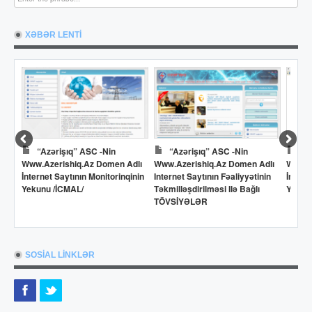
XƏBƏR LENTİ
“Azərişıq” ASC -nin
“Azərişıq” ASC -nin
Dö
Www.azerishiq.az Domen Adlı
Www.azerishiq.az Domen Adlı
Www.o
İnternet Saytının Monitorinqinin
Internet Saytının Fəaliyyətinin
İntern
Yekunu /İCMAL/
Təkmilləşdirilməsi Ilə Bağlı
Yekun
TÖVSİYƏLƏR
SOSİAL LİNKLƏR