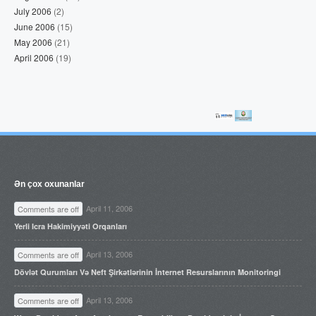
July 2006
(2)
June 2006
(15)
May 2006
(21)
April 2006
(19)
Ən çox oxunanlar
April 11, 2006
Comments are off
Yerli Icra Hakimiyyəti Orqanları
April 13, 2006
Comments are off
Dövlət Qurumları Və Neft Şirkətlərinin İnternet Resurslarının Monitoringi
April 13, 2006
Comments are off