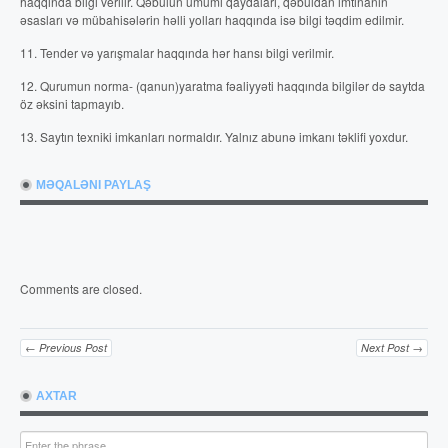
haqqında bilgi verilir. Qəbulun ümumi qaydaları, qəbuldan imtinanın
əsasları və mübahisələrin həlli yolları haqqında isə bilgi təqdim edilmir.
11. Tender və yarışmalar haqqında hər hansı bilgi verilmir.
12. Qurumun norma- (qanun)yaratma fəaliyyəti haqqında bilgilər də saytda
öz əksini tapmayıb.
13. Saytın texniki imkanları normaldır. Yalnız abunə imkanı təklifi yoxdur.
MƏQALƏNI PAYLAŞ
Comments are closed.
← Previous Post
Next Post →
AXTAR