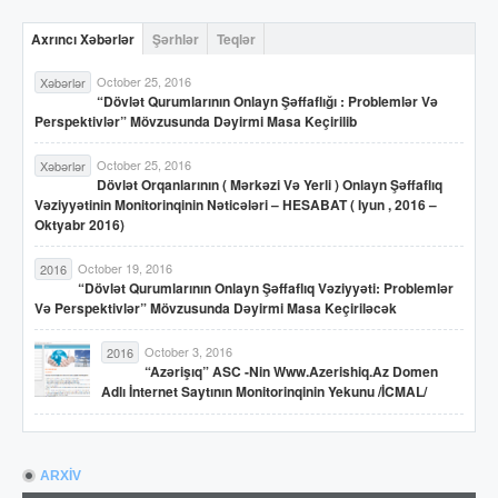
Axrıncı Xəbərlər
Şərhlər
Teqlər
October 25, 2016
Xəbərlər
“Dövlət Qurumlarının Onlayn Şəffaflığı : Problemlər Və
Perspektivlər” Mövzusunda Dəyirmi Masa Keçirilib
October 25, 2016
Xəbərlər
Dövlət Orqanlarının ( Mərkəzi Və Yerli ) Onlayn Şəffaflıq
Vəziyyətinin Monitorinqinin Nəticələri – HESABAT ( Iyun , 2016 –
Oktyabr 2016)
October 19, 2016
2016
“Dövlət Qurumlarının Onlayn Şəffaflıq Vəziyyəti: Problemlər
Və Perspektivlər” Mövzusunda Dəyirmi Masa Keçiriləcək
October 3, 2016
2016
“Azərişıq” ASC -nin Www.azerishiq.az Domen
Adlı İnternet Saytının Monitorinqinin Yekunu /İCMAL/
ARXİV