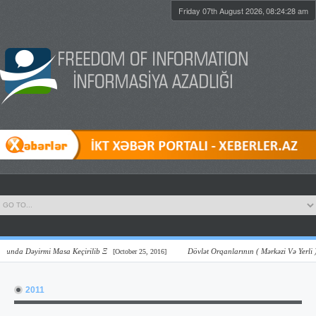
Friday 07th August 2026,
08:24:29 am
da Dəyirmi Masa Keçirilib Ξ
Dövlət Orqanlarının ( Mərkəzi Və Yerli ) On
[October 25, 2016]
2011