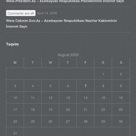
Www.prezident.az – Azərbaycan Respublikası Prezidentinin İnternet Saytı
April 14, 2006
Comments are off
Www.cabmin.gov.az – Azərbaycan Respublikası Nazirlər Kabinetinin
İnternet Saytı
Təqvim
August 2026
M
T
W
T
F
S
S
1
2
3
4
5
6
7
8
9
10
11
12
13
14
15
16
17
18
19
20
21
22
23
24
25
26
27
28
29
30
31