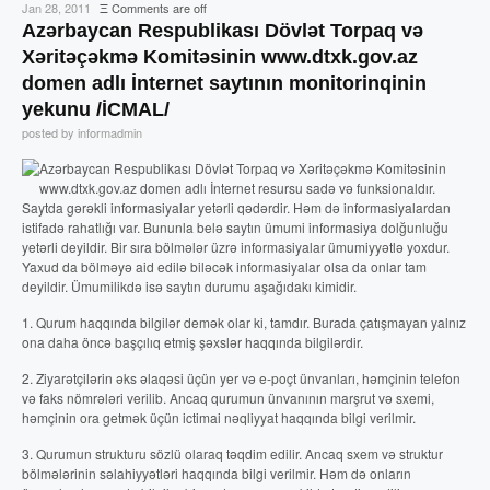
Jan 28, 2011
Ξ
Comments are off
Azərbaycan Respublikası Dövlət Torpaq və
Xəritəçəkmə Komitəsinin www.dtxk.gov.az
domen adlı İnternet saytının monitorinqinin
yekunu /İCMAL/
posted by informadmin
Azərbaycan Respublikası Dövlət Torpaq və Xəritəçəkmə Komitəsinin
www.dtxk.gov.az domen adlı İnternet resursu sadə və funksionaldır.
Saytda gərəkli informasiyalar yetərli qədərdir. Həm də informasiyalardan
istifadə rahatlığı var. Bununla belə saytın ümumi informasiya dolğunluğu
yetərli deyildir. Bir sıra bölmələr üzrə informasiyalar ümumiyyətlə yoxdur.
Yaxud da bölməyə aid edilə biləcək informasiyalar olsa da onlar tam
deyildir. Ümumilikdə isə saytın durumu aşağıdakı kimidir.
1. Qurum haqqında bilgilər demək olar ki, tamdır. Burada çatışmayan yalnız
ona daha öncə başçılıq etmiş şəxslər haqqında bilgilərdir.
2. Ziyarətçilərin əks əlaqəsi üçün yer və e-poçt ünvanları, həmçinin telefon
və faks nömrələri verilib. Ancaq qurumun ünvanının marşrut və sxemi,
həmçinin ora getmək üçün ictimai nəqliyyat haqqında bilgi verilmir.
3. Qurumun strukturu sözlü olaraq təqdim edilir. Ancaq sxem və struktur
bölmələrinin səlahiyyətləri haqqında bilgi verilmir. Həm də onların