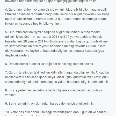
ünvanları haqqında bilgilər bir qədər qarışıq şəkildə təqdim edilir.
4. Qurumun rəhbəri və onun bir müavininin bioqrafik bilgiləri təqdim edilir.
Struktur bölmələri rəhbərləri haqqında isə bu cür bilgilər yoxdur. Əks əlaqə
üçün ümumi imkanlar normal olsa da qurumun rəhbəri ilə birbaşa əlaqə
imkanları haqqında heç bir bilgi verilmir.
5. Qurumun cari fəaliyyəti haqqında bilgilər mütəmadi olaraq təqdim
edilmir. Misal üçün, ən son xəbər 2011-ci il 19 yanvara aiddir. Halbuki
hazırda tarix 28 yanvar 2011-ci ili göstərir. Bundan başqa qurumdaxili əmr
və sərəncamlar, onların reyestri haqqında da bilgi yoxdur. Qurumun icra
etdiyi proqram və layihələr haqqında bilgilər isə olduqca kasaddır (yox
deyiləcək qədər).
6. Ümumi dövlət büdcəsi ilə bağlı hər hansı bilgi təqdim edilmir.
7. Qurum tərəfindən təklif edilən xidmətlər haqqında bilgi verilib. Ancaq bu
bilgilər yetərli sayılacaq qədər deyil. Misal üçün, qurumun təklif etdiyi pullu
xidmətlərin qiymətlərinin formalaşma yolları haqqında bilgi təqdim edilmir.
8. Boş iş yerləri və işə qəbulla bağlı bilgilərə aid ediləcək heç bir bilgi
verilmir.
9. Sahə işçilərinin əmək haqları barədə də heç bir bilgi verilmir.
10. Vətəndaşların qəbulu ilə bağlı vətəndaşların qəbul günləri və saatları