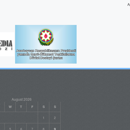
A
August 2026
W
T
F
S
S
1
2
5
6
7
8
9