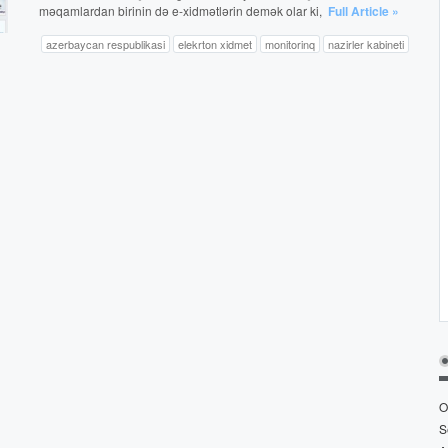
məqamlardan birinin də e-xidmətlərin demək olar ki,
Full Article »
ilə
bağlı
azerbaycan respublikasi
elekrton xidmet
monitorinq
nazirler kabineti
TÖVSİYƏLƏR
O
S