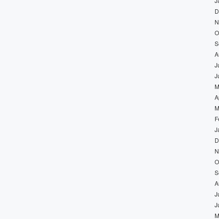
J
D
N
O
S
A
J
J
M
A
M
F
J
D
N
O
S
A
J
J
M