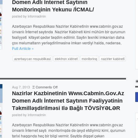
Domen Adlı İnternet Saytının
www.cabmin.gov.az
Monitorinqinin Yekunu /İCMAL/
domen
adlı
posted by informadmin
İnternet
Azərbaycan Respublikası Nazirlər Kabinetinin www.cabmin.gov.az
saytının
ünvanlı İnternet saytında Nazirlər Kabineti kimi mühüm bir qurumun
monitorinqinin
fəaliyyəti kifayət qədər təqdim edilmir. Saytın texniki imkanları daha
yekunu
çox məlumatların yerləşdirilməsinə imkan verdiyi halda, nədənsə,
/
Full Article »
İCMAL/
azerbaycan respublikasi
elektron xidmet
monitorinq
nazirler kabineti
on
Aug 7, 2013
Ξ
Comments Off
Nazirlər
Nazirlər Kazbinetinin Www.cabmin.gov.az
Kazbinetinin
Domen Adlı İnternet Saytının Fəaliyyətinin
www.cabmin.gov.az
Təkmilləşdirilməsi Ilə Bağlı TÖVSİYƏLƏR
domen
adlı
posted by informadmin
İnternet
Azərbaycan Respublikası Nazirlər Kabinetinin www.cabmin.gov.az
saytının
ünvanlı İnternet saytı monitorinqdə də qeyd etdiyimiz kimi, qurumun
fəaliyyətinin
tarixi haqqında heç bir bilgi vermir. Saytda diqqət çəkən
təkmilləşdirilməsi