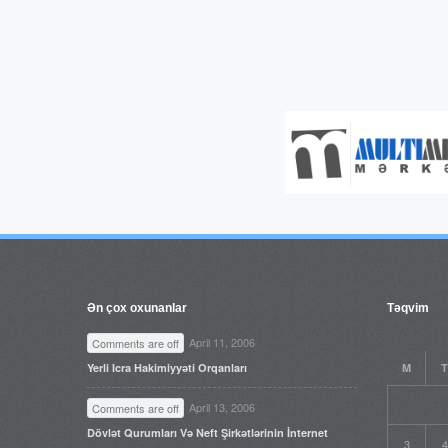
Ən çox oxunanlar
Təqvim
April 11, 2006
Comments are off
Yerli Icra Hakimiyyəti Orqanları
M
T
April 13, 2006
Comments are off
Dövlət Qurumları Və Neft Şirkətlərinin İnternet
3
4