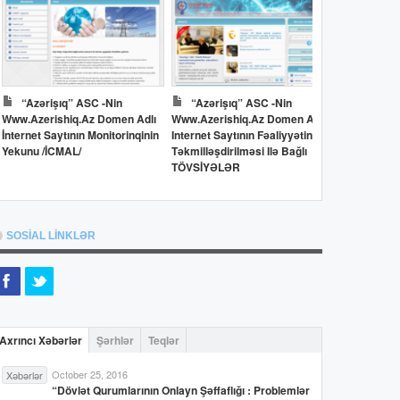
“Azərişıq” ASC -nin
“Azərişıq” ASC -nin
Dövlət 
Www.azerishiq.az Domen Adlı
Www.azerishiq.az Domen Adlı
Www.oilfun
İnternet Saytının Monitorinqinin
Internet Saytının Fəaliyyətinin
İnternet Say
Yekunu /İCMAL/
Təkmilləşdirilməsi Ilə Bağlı
Yekunu /İC
TÖVSİYƏLƏR
SOSİAL LİNKLƏR
Axrıncı Xəbərlər
Şərhlər
Teqlər
October 25, 2016
Xəbərlər
“Dövlət Qurumlarının Onlayn Şəffaflığı : Problemlər