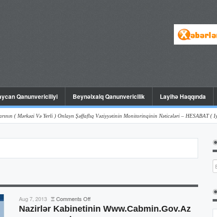
ycan Qanunvericiliyi
Beynəlxalq Qanunvericilik
Layihə Haqqında
rkəzi Və Yerli ) Onlayn Şəffaflıq Vəziyyətinin Monitorinqinin Nəticələri – HESABAT ( Iyun , 201
on
Aug 7, 2013
Ξ
Comments Off
Nazirlər
Nazirlər Kabinetinin Www.cabmin.gov.az
Kabinetinin