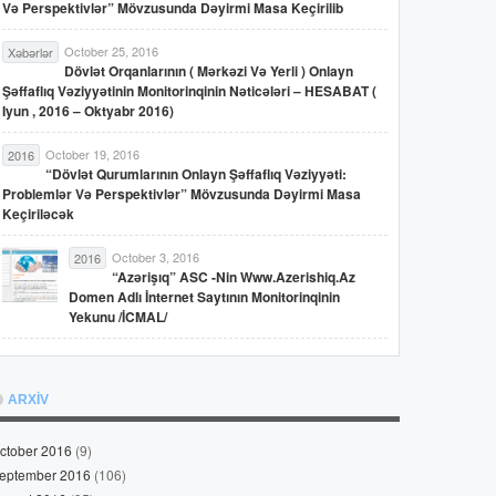
Və Perspektivlər” Mövzusunda Dəyirmi Masa Keçirilib
October 25, 2016
Xəbərlər
Dövlət Orqanlarının ( Mərkəzi Və Yerli ) Onlayn
Şəffaflıq Vəziyyətinin Monitorinqinin Nəticələri – HESABAT (
Iyun , 2016 – Oktyabr 2016)
October 19, 2016
2016
“Dövlət Qurumlarının Onlayn Şəffaflıq Vəziyyəti:
Problemlər Və Perspektivlər” Mövzusunda Dəyirmi Masa
Keçiriləcək
October 3, 2016
2016
“Azərişıq” ASC -nin Www.azerishiq.az
Domen Adlı İnternet Saytının Monitorinqinin
Yekunu /İCMAL/
ARXİV
ctober 2016
(9)
eptember 2016
(106)