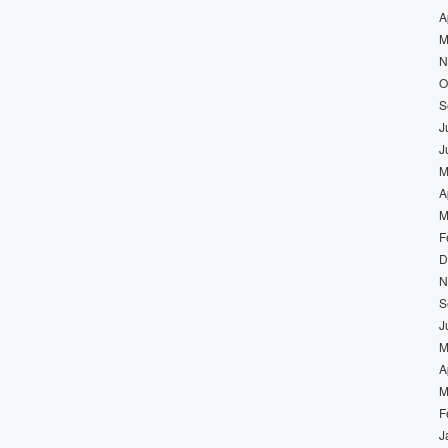
A
M
N
O
S
J
J
M
A
M
F
D
N
S
J
M
A
M
F
J