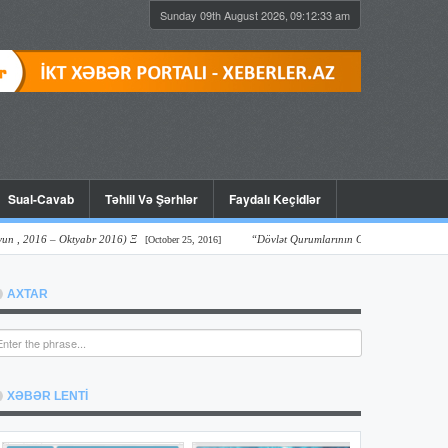
Sunday 09th August 2026,
09:12:34 am
Sual-Cavab
Təhlil Və Şərhlər
Faydalı Keçidlər
6 – Oktyabr 2016) Ξ
“Dövlət Qurumlarının Onlayn Şəffaflıq Vəziyyəti: Pr
[October 25, 2016]
AXTAR
XƏBƏR LENTİ