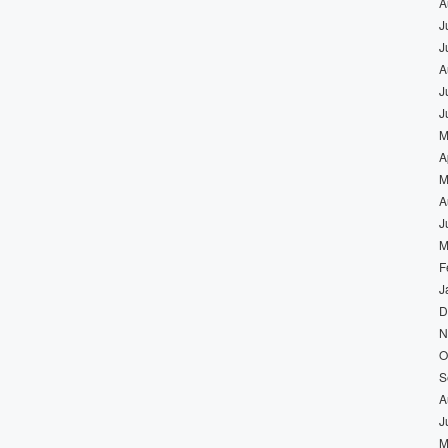
A
J
J
A
J
J
M
A
M
A
J
M
F
J
D
N
O
S
A
J
M