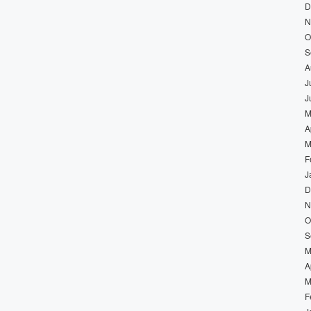
D
N
O
S
A
J
J
M
A
M
F
J
D
N
O
S
M
A
M
F