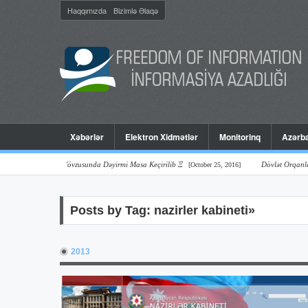
Haqqımızda
Bizimlə Əlaqə
Xəbərlər
Elektron Xidmətlər
Monitorinq
Azərba
ektivlər” Mövzusunda Dəyirmi Masa Keçirilib Ξ
Dövlət Orqanlarının ( Mə
[October 25, 2016]
Posts by Tag: nazirler kabineti»
2013