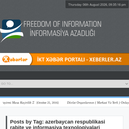
Thursday 06th August 2026,
09:35:17 pm
rmi Masa Keçirilib Ξ
Dövlət Orqanlarının ( Mərkəzi Və Yerli ) Onlayn Şə
[October 25, 2016]
Posts by Tag: azerbaycan respublikasi
rabite ve informasiya texnologiyalari