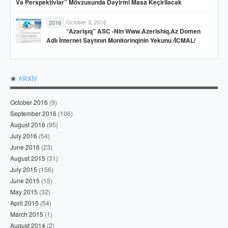
Və Perspektivlər” Mövzusunda Dəyirmi Masa Keçiriləcək
October 3, 2016
2016
“Azərişıq” ASC -nin Www.azerishiq.az Domen
Adlı İnternet Saytının Monitorinqinin Yekunu /İCMAL/
ARXİV
October 2016
(9)
September 2016
(106)
August 2016
(95)
July 2016
(54)
June 2016
(23)
August 2015
(31)
July 2015
(156)
June 2015
(15)
May 2015
(32)
April 2015
(54)
March 2015
(1)
August 2014
(2)