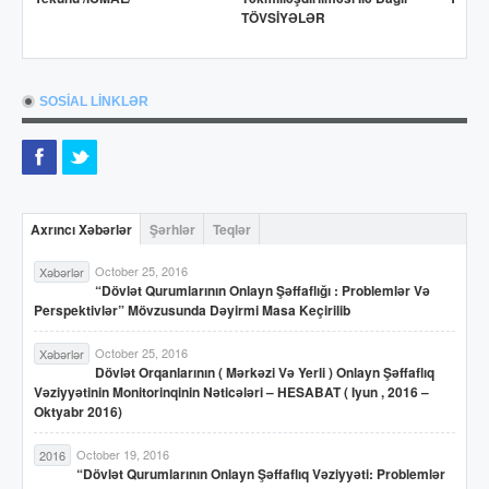
TÖVSİYƏLƏR
SOSİAL LİNKLƏR
Axrıncı Xəbərlər
Şərhlər
Teqlər
October 25, 2016
Xəbərlər
“Dövlət Qurumlarının Onlayn Şəffaflığı : Problemlər Və
Perspektivlər” Mövzusunda Dəyirmi Masa Keçirilib
October 25, 2016
Xəbərlər
Dövlət Orqanlarının ( Mərkəzi Və Yerli ) Onlayn Şəffaflıq
Vəziyyətinin Monitorinqinin Nəticələri – HESABAT ( Iyun , 2016 –
Oktyabr 2016)
October 19, 2016
2016
“Dövlət Qurumlarının Onlayn Şəffaflıq Vəziyyəti: Problemlər