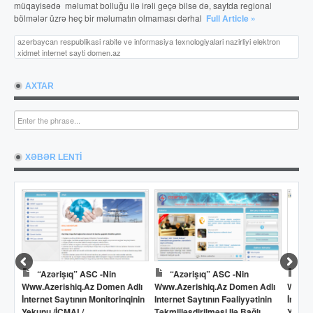
saytının
müqayisədə məlumat bolluğu ilə irəli geçə bilsə də, saytda regional
fəaliyyətinin
bölmələr üzrə heç bir məlumatın olmaması dərhal
Full Article »
təkmilləşdirilməsi
ilə
azerbaycan respublikasi rabite ve informasiya texnologiyalari nazirliyi elektron
xidmet internet sayti domen.az
bağlı
TÖVSİYYƏLƏR
AXTAR
XƏBƏR LENTİ
“Azərişıq” ASC -nin
“Azərişıq” ASC -nin
Dövlət Ne
ww.azerishiq.az Domen Adlı
Www.azerishiq.az Domen Adlı
Www.oilfund.
nternet Saytının Monitorinqinin
Internet Saytının Fəaliyyətinin
İnternet Saytı
ekunu /İCMAL/
Təkmilləşdirilməsi Ilə Bağlı
Yekunu /İCMA