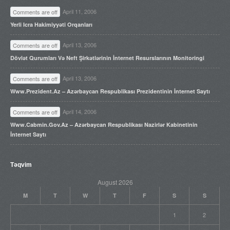
April 11, 2006
Comments are off
Yerli Icra Hakimiyyəti Orqanları
April 13, 2006
Comments are off
Dövlət Qurumları Və Neft Şirkətlərinin İnternet Resurslarının Monitoringi
April 13, 2006
Comments are off
Www.prezident.az – Azərbaycan Respublikası Prezidentinin İnternet Saytı
April 14, 2006
Comments are off
Www.cabmin.gov.az – Azərbaycan Respublikası Nazirlər Kabinetinin
İnternet Saytı
Təqvim
August 2026
M
T
W
T
F
S
S
1
2