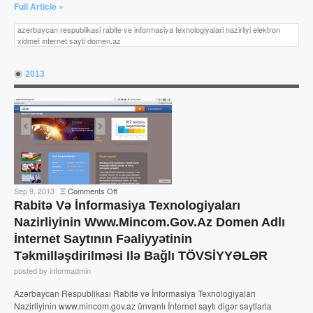
Full Article »
Yekunu
(icmal)
azerbaycan respublikasi rabite ve informasiya texnologiyalari nazirliyi elektron
xidmet internet sayti domen.az
2013
on
Sep 9, 2013
Ξ
Comments Off
Rabitə
Rabitə Və İnformasiya Texnologiyaları
və
Nazirliyinin Www.mincom.gov.az Domen Adlı
İnformasiya
İnternet Saytının Fəaliyyətinin
Texnologiyaları
Nazirliyinin
Təkmilləşdirilməsi Ilə Bağlı TÖVSİYYƏLƏR
www.mincom.gov.az
posted by informadmin
domen
adlı
Azərbaycan Respublikası Rabitə və İnformasiya Texnologiyaları
İnternet
Nazirliyinin www.mincom.gov.az ünvanlı İnternet saytı digər saytlarla