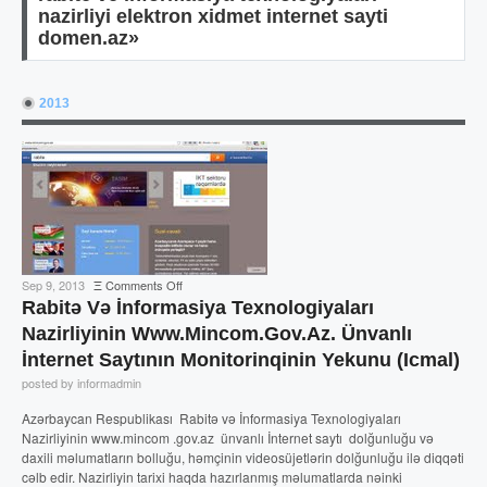
nazirliyi elektron xidmet internet sayti
domen.az»
2013
on
Sep 9, 2013
Ξ
Comments Off
Rabitə
Rabitə Və İnformasiya Texnologiyaları
və
Nazirliyinin Www.mincom.gov.az. Ünvanlı
İnformasiya
İnternet Saytının Monitorinqinin Yekunu (icmal)
Texnologiyaları
Nazirliyinin
posted by informadmin
www.mincom.gov.az.
Azərbaycan Respublikası Rabitə və İnformasiya Texnologiyaları
Ünvanlı
Nazirliyinin www.mincom .gov.az ünvanlı İnternet saytı dolğunluğu və
İnternet
daxili məlumatların bolluğu, həmçinin videosüjetlərin dolğunluğu ilə diqqəti
Saytının
cəlb edir. Nazirliyin tarixi haqda hazırlanmış məlumatlarda nəinki
Monitorinqinin