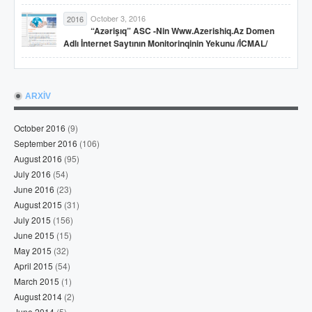
October 3, 2016
2016
“Azərişıq” ASC -nin Www.azerishiq.az Domen
Adlı İnternet Saytının Monitorinqinin Yekunu /İCMAL/
ARXİV
October 2016
(9)
September 2016
(106)
August 2016
(95)
July 2016
(54)
June 2016
(23)
August 2015
(31)
July 2015
(156)
June 2015
(15)
May 2015
(32)
April 2015
(54)
March 2015
(1)
August 2014
(2)
June 2014
(5)