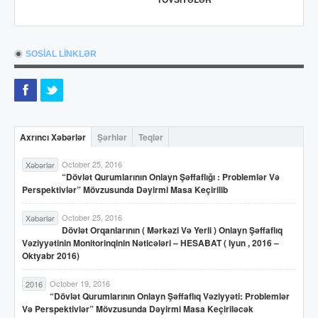
SOSİAL LİNKLƏR
Axrıncı Xəbərlər
Şərhlər
Teqlər
October 25, 2016
Xəbərlər
“Dövlət Qurumlarının Onlayn Şəffaflığı : Problemlər Və
Perspektivlər” Mövzusunda Dəyirmi Masa Keçirilib
October 25, 2016
Xəbərlər
Dövlət Orqanlarının ( Mərkəzi Və Yerli ) Onlayn Şəffaflıq
Vəziyyətinin Monitorinqinin Nəticələri – HESABAT ( Iyun , 2016 –
Oktyabr 2016)
October 19, 2016
2016
“Dövlət Qurumlarının Onlayn Şəffaflıq Vəziyyəti: Problemlər
Və Perspektivlər” Mövzusunda Dəyirmi Masa Keçiriləcək