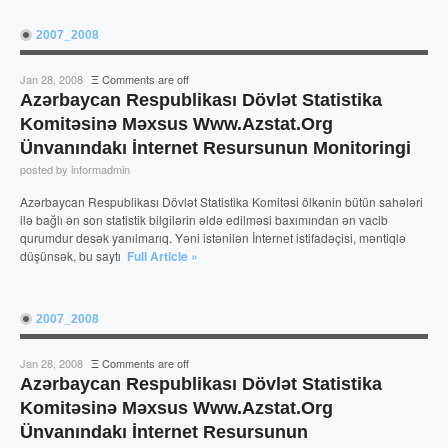
2007_2008
Jan 28, 2008
Ξ
Comments are off
Azərbaycan Respublikası Dövlət Statistika
Komitəsinə Məxsus Www.azstat.org
Ünvanındakı İnternet Resursunun Monitoringi
posted by informadmin
Azərbaycan Respublikası Dövlət Statistika Komitəsi ölkənin bütün sahələri
ilə bağlı ən son statistik bilgilərin əldə edilməsi baxımından ən vacib
qurumdur desək yanılmarıq. Yəni istənilən İnternet istifadəçisi, məntiqlə
düşünsək, bu saytı
Full Article »
2007_2008
Jan 28, 2008
Ξ
Comments are off
Azərbaycan Respublikası Dövlət Statistika
Komitəsinə Məxsus Www.azstat.org
Ünvanındakı İnternet Resursunun