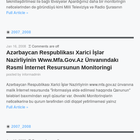
təkmilləşdirilməsi ilə bağlı tövsiyələr Apardığımız daha bir monitoringin
nəticələrindən də göründüyü kimi Milli Televiziya və Radio Şurasının
Full Article »
2007_2008
Jan 16, 2008
Ξ
Comments are off
Azərbaycan Respublikası Xarici İşlər
Nazirliyinin Www.mfa.gov.az Ünvanındakı
Rəsmi İnternet Resursunun Monitoringi
posted by informadmin
Azərbaycan Respublikası Xarici İşlər Nazirliyinin www.mfa.gov.az ünvanına
malik İnternet resursunda "İnformasiya əldə edilməsi haqqında Qanunun"
tələbləri baxımılndan xeyli qüsurlar var. Əvvəlki Monitorinqlərin
nəticəlkərinə bu qurum tərəfindən cidi diqqət yetirilməməsi yalnız
Full Article »
2007_2008