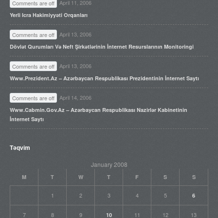
April 11, 2006
Comments are off
Yerli Icra Hakimiyyəti Orqanları
April 13, 2006
Comments are off
Dövlət Qurumları Və Neft Şirkətlərinin İnternet Resurslarının Monitoringi
April 13, 2006
Comments are off
Www.prezident.az – Azərbaycan Respublikası Prezidentinin İnternet Saytı
April 14, 2006
Comments are off
Www.cabmin.gov.az – Azərbaycan Respublikası Nazirlər Kabinetinin
İnternet Saytı
Təqvim
January 2008
M
T
W
T
F
S
S
1
2
3
4
5
6
7
8
9
11
12
13
10