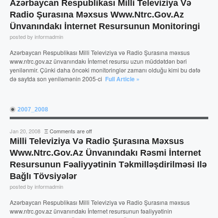
Azərbaycan Respublikası Milli Televiziya Və
Radio Şurasına Məxsus Www.ntrc.gov.az
Ünvanındakı İnternet Resursunun Monitoringi
posted by informadmin
Azərbaycan Respublikası Milli Televiziya və Radio Şurasına məxsus
www.ntrc.gov.az ünvanındakı İnternet resursu uzun müddətdən bəri
yenilənmir. Çünki daha öncəki monitoringlər zamanı olduğu kimi bu dəfə
də saytda son yeniləmənin 2005-ci
Full Article »
2007_2008
Jan 20, 2008
Ξ
Comments are off
Milli Televiziya Və Radio Şurasına Məxsus
Www.ntrc.gov.az Ünvanındakı Rəsmi İnternet
Resursunun Fəaliyyətinin Təkmilləşdirilməsi Ilə
Bağlı Tövsiyələr
posted by informadmin
Azərbaycan Respublikası Milli Televiziya və Radio Şurasına məxsus
www.ntrc.gov.az ünvanındakı İnternet resursunun fəaliyyətinin