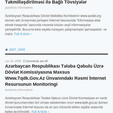
Təkmilləşdirilməsi Ilə Bağlı Tövsiyələr
posted by informadmin
Azərbaycan Respublikası Dövlət Statistika Komitəsinin www.azstat.org
domen adlı ünvanında yerləşən İnternet resursunda “İnformasiya əldə
etmək haqqında” qanunda nəzərdə tutulan xeyli informasiyalar
yerləşdirilib. Bununla belə saytda müəyyən çatışmazlıqlar qalmaqdadır və
məhz
Full Article »
2007_2008
Jan 24, 2008
Ξ
Comments are off
Azərbaycan Respublikası Tələbə Qəbulu Üzrə
Dövlət Komissiyasına Məxsus
Www.tqdk.gov.az Ünvanındakı Rəsmi İnternet
Resursunun Monitoringi
posted by informadmin
Azərbaycan Respublikası Tələbə Qəbulu üzrə Dövlət Komissiyası ən vacib
dövlət qurumlarından biri olması səbəbindən onun www.tqdk.gov.az domen
ünvanındakı İnternet resursu da ən çox müraciət edilən saytlar arasında
bəlkə də birincidir.
Full Article »