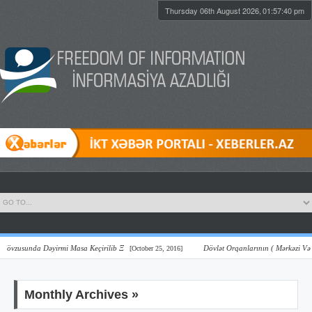
Thursday 06th August 2026,
01:57:40 pm
sunda Dəyirmi Masa Keçirilib Ξ
Dövlət Orqanlarının ( Mərkəzi Və Yerli )
[October 25, 2016]
Monthly Archives »