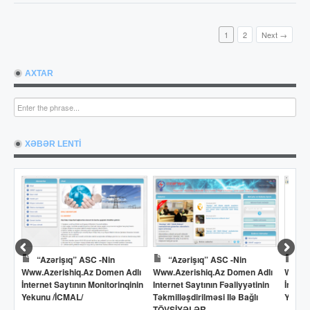
1
2
Next →
AXTAR
XƏBƏR LENTİ
“Azərişıq” ASC -nin
“Azərişıq” ASC -nin
Dö
Www.azerishiq.az Domen Adlı
Www.azerishiq.az Domen Adlı
Www.o
İnternet Saytının Monitorinqinin
Internet Saytının Fəaliyyətinin
İntern
Yekunu /İCMAL/
Təkmilləşdirilməsi Ilə Bağlı
Yekun
TÖVSİYƏLƏR