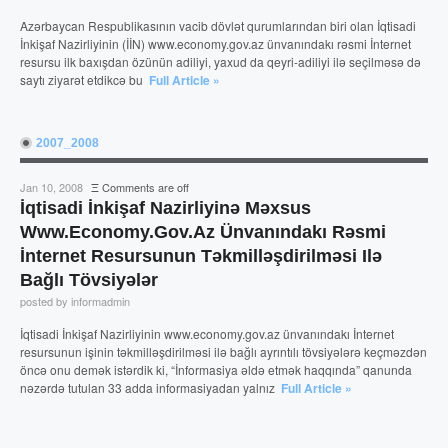
Azərbaycan Respublikasının vacib dövlət qurumlarından biri olan İqtisadi
İnkişaf Nazirliyinin (İİN) www.economy.gov.az ünvanındakı rəsmi İnternet
resursu ilk baxışdan özünün adiliyi, yaxud da qeyri-adiliyi ilə seçilməsə də
saytı ziyarət etdikcə bu
Full Article »
2007_2008
Jan 10, 2008
Ξ
Comments are off
İqtisadi İnkişaf Nazirliyinə Məxsus
Www.economy.gov.az Ünvanındakı Rəsmi
İnternet Resursunun Təkmilləşdirilməsi Ilə
Bağlı Tövsiyələr
posted by informadmin
İqtisadi İnkişaf Nazirliyinin www.economy.gov.az ünvanındakı İnternet
resursunun işinin təkmilləşdirilməsi ilə bağlı ayrıntılı tövsiyələrə keçməzdən
öncə onu demək istərdik ki, “İnformasiya əldə etmək haqqında” qanunda
nəzərdə tutulan 33 adda informasiyadan yalnız
Full Article »