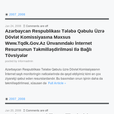
2007_2008
Jan 24, 2008
Ξ
Comments are off
Azərbaycan Respublikası Tələbə Qəbulu Üzrə
Dövlət Komissiyasına Məxsus
Www.tqdk.gov.az Ünvanındakı İnternet
Resursunun Təkmilləşdirilməsi Ilə Bağlı
Tövsiyələr
posted by informadmin
Azərbaycan Respublikası Tələbə Qəbulu üzrə Dövlət Komissiyasının
İnternet saytı monitoringin nəticələrində də qeyd etdiyimiz kimi ən çox
ziyarətçi qəbul edən resurslardandır. Bu baxımdan onun işinin daha da
təkmilləşdirilməsi, xüsusən də
Full Article »
2007_2008
Jan 20, 2008
Ξ
Comments are off