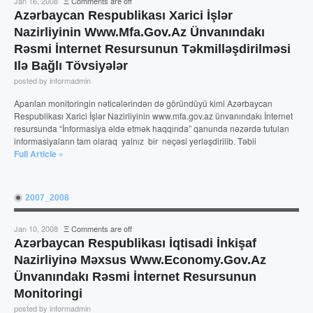
Jan 16, 2008
Ξ
Comments are off
Azərbaycan Respublikası Xarici İşlər
Nazirliyinin Www.mfa.gov.az Ünvanındakı
Rəsmi İnternet Resursunun Təkmilləşdirilməsi
Ilə Bağlı Tövsiyələr
posted by informadmin
Aparılan monitoringin nəticələrindən də göründüyü kimi Azərbaycan
Respublikası Xarici İşlər Nazirliyinin www.mfa.gov.az ünvanındakı İnternet
resursunda “İnformasiya əldə etmək haqqında” qanunda nəzərdə tutulan
informasiyaların tam olaraq yalnız bir neçəsi yerləşdirilib. Təbii
Full Article »
2007_2008
Jan 10, 2008
Ξ
Comments are off
Azərbaycan Respublikası İqtisadi İnkişaf
Nazirliyinə Məxsus Www.economy.gov.az
Ünvanındakı Rəsmi İnternet Resursunun
Monitoringi
posted by informadmin