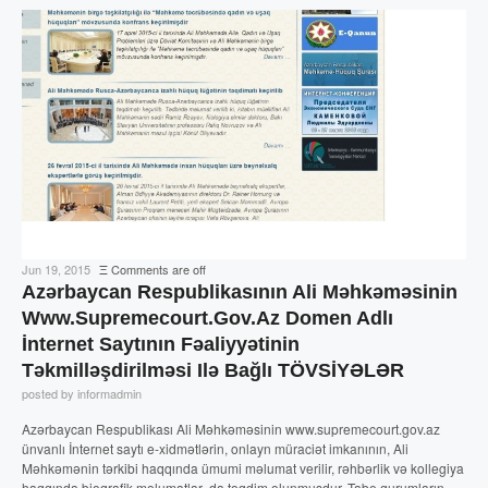
Jun 19, 2015
Ξ
Comments are off
Azərbaycan Respublikasının Ali Məhkəməsinin
Www.supremecourt.gov.az Domen Adlı
İnternet Saytının Fəaliyyətinin
Təkmilləşdirilməsi Ilə Bağlı TÖVSİYƏLƏR
posted by informadmin
Azərbaycan Respublikası Ali Məhkəməsinin www.supremecourt.gov.az
ünvanlı İnternet saytı e-xidmətlərin, onlayn müraciət imkanının, Ali
Məhkəmənin tərkibi haqqında ümumi məlumat verilir, rəhbərlik və kollegiya
haqqında bioqrafik məlumatlar da təqdim olunmuşdur. Tabe qurumların,