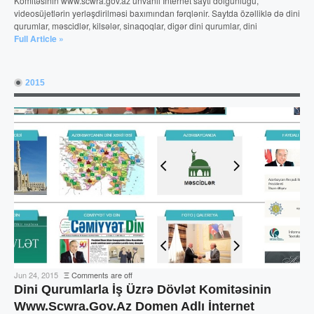
Komitəsinin www.scwra.gov.az ünvanlı İnternet saytı dolğunluğu,
videosüjetlərin yerləşdirilməsi baxımından fərqlənir. Saytda özəlliklə də dini
qurumlar, məscidlər, kilsələr, sinaqoqlar, digər dini qurumlar, dini
Full Article »
2015
Jun 24, 2015
Ξ
Comments are off
Dini Qurumlarla İş Üzrə Dövlət Komitəsinin
Www.scwra.gov.az Domen Adlı İnternet