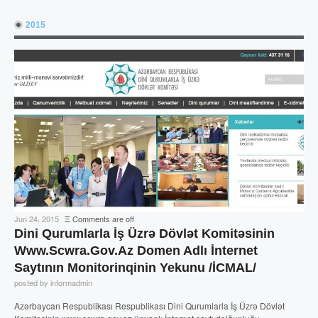
2015
Jun 24, 2015
Ξ
Comments are off
Dini Qurumlarla İş Üzrə Dövlət Komitəsinin
Www.scwra.gov.az Domen Adlı İnternet
Saytının Monitorinqinin Yekunu /İCMAL/
posted by informadmin
Azərbaycan Respublikası Respublikası Dini Qurumlarla İş Üzrə Dövlət