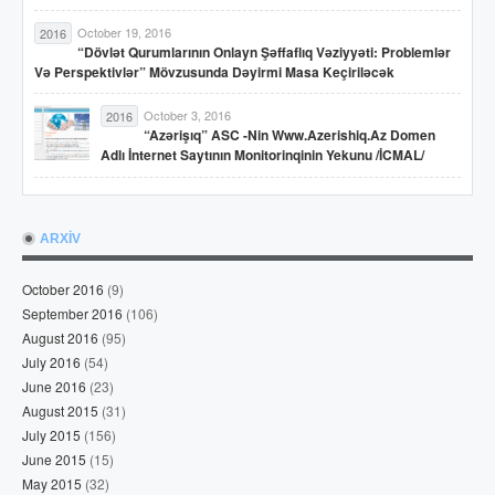
October 19, 2016
2016
“Dövlət Qurumlarının Onlayn Şəffaflıq Vəziyyəti: Problemlər
Və Perspektivlər” Mövzusunda Dəyirmi Masa Keçiriləcək
October 3, 2016
2016
“Azərişıq” ASC -nin Www.azerishiq.az Domen
Adlı İnternet Saytının Monitorinqinin Yekunu /İCMAL/
ARXİV
October 2016
(9)
September 2016
(106)
August 2016
(95)
July 2016
(54)
June 2016
(23)
August 2015
(31)
July 2015
(156)
June 2015
(15)
May 2015
(32)