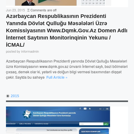
Jun 23, 2015
Ξ
Comments are off
Azərbaycan Respublikasının Prezidenti
Yanında Dövlət Qulluğu Məsələləri Üzrə
Komissiyasının Www.dqmk.gov.az Domen Adlı
İnternet Saytının Monitorinqinin Yekunu /
İCMAL/
posted by informadmin
Azərbaycan Respublikasının Prezidenti yanında Dövlət Qulluğu Məsələləri
üzrə Komissiyasının www.dqmk.gov.az ünvanlı İnternet saytı, bəzi bölmələri
çıxsaq, demək olar ki, yetərli və dolğun bilgi verməsi baxımından diqqət
çəkir. Saytda bu sahəyə
Full Article »
2015