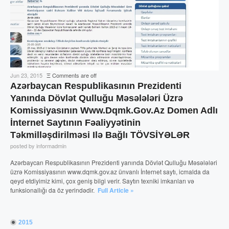
Jun 23, 2015
Ξ
Comments are off
Azərbaycan Respublikasının Prezidenti
Yanında Dövlət Qulluğu Məsələləri Üzrə
Komissiyasının Www.dqmk.gov.az Domen Adlı
İnternet Saytının Fəaliyyətinin
Təkmilləşdirilməsi Ilə Bağlı TÖVSİYƏLƏR
posted by informadmin
Azərbaycan Respublikasının Prezidenti yanında Dövlət Qulluğu Məsələləri
üzrə Komissiyasının www.dqmk.gov.az ünvanlı İnternet saytı, icmalda da
qeyd etdiyimiz kimi, çox geniş bilgi verir. Saytın texniki imkanları və
funksionallığı da öz yerindədir.
Full Article »
2015