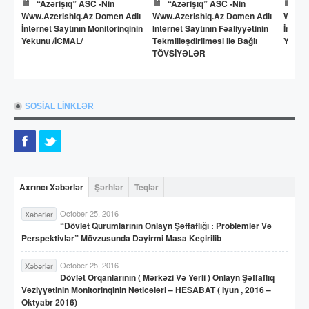
Dövlət Neft Fondunun
Dövlət Neft Fondunun
Adlı
Www.oilfund.az Domen Adlı
Www.oilfund.az Domen Adlı
Sosi
inin
İnternet Saytının Monitorinqinin
Internet Saytının Fəaliyyətinin
(VXS
ı
Yekunu /İCMAL/
Təkmilləşdirilməsi Ilə Bağlı
Www
TÖVSİYƏLƏR
Adlı 
Moni
SOSİAL LİNKLƏR
Axrıncı Xəbərlər
Şərhlər
Teqlər
October 25, 2016
Xəbərlər
“Dövlət Qurumlarının Onlayn Şəffaflığı : Problemlər Və
Perspektivlər” Mövzusunda Dəyirmi Masa Keçirilib
October 25, 2016
Xəbərlər
Dövlət Orqanlarının ( Mərkəzi Və Yerli ) Onlayn Şəffaflıq
Vəziyyətinin Monitorinqinin Nəticələri – HESABAT ( Iyun , 2016 –
Oktyabr 2016)