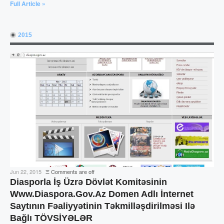
Full Article »
2015
Jun 22, 2015
Ξ
Comments are off
Diasporla İş Üzrə Dövlət Komitəsinin
Www.diaspora.gov.az Domen Adlı İnternet
Saytının Fəaliyyətinin Təkmilləşdirilməsi Ilə
Bağlı TÖVSİYƏLƏR