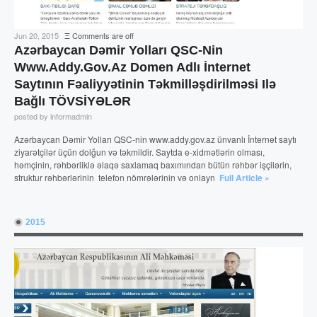
Jun 20, 2015
Ξ
Comments are off
Azərbaycan Dəmir Yolları QSC-Nin
Www.addy.gov.az Domen Adlı İnternet
Saytının Fəaliyyətinin Təkmilləşdirilməsi Ilə
Bağlı TÖVSİYƏLƏR
posted by informadmin
Azərbaycan Dəmir Yolları QSC-nin www.addy.gov.az ünvanlı İnternet saytı
ziyarətçilər üçün dolğun və təkmildir. Saytda e-xidmətlərin olması,
həmçinin, rəhbərliklə əlaqə saxlamaq baxımından bütün rəhbər işçilərin,
struktur rəhbərlərinin telefon nömrələrinin və onlayn
Full Article »
2015