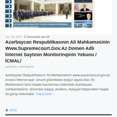
Jun 19, 2015
Ξ
Comments are off
Azərbaycan Respublikasının Ali Məhkəməsinin
Www.supremecourt.gov.az Domen Adlı
İnternet Saytının Monitorinqinin Yekunu /
İCMAL/
posted by informadmin
Azərbaycan Respublikasının Ali Məhkəməsinin www.supremecourt.gov.az
ünvanlı İnternet saytı ümumi götürdükdə dolğun sayıla bilər. Ali
Məhkəmənin tarixi haqda hazırlanmış materialda Azərbaycan
məhkəmələrinin tarixindən başqa, strukturu, fəaliyyət istiqamətləri haqda
da geniş məlumatlar
Full Article »
2015