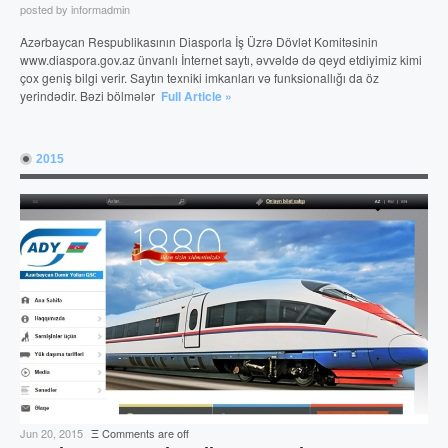
posted by informadmin
Azərbaycan Respublikasının Diasporla İş Üzrə Dövlət Komitəsinin
www.diaspora.gov.az ünvanlı İnternet saytı, əvvəldə də qeyd etdiyimiz kimi
çox geniş bilgi verir. Saytın texniki imkanları və funksionallığı da öz
yerindədir. Bəzi bölmələr
Full Article »
2015
Jun 20, 2015
Ξ
Comments are off