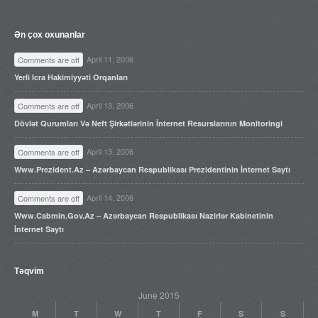
Ən çox oxunanlar
April 11, 2006
Comments are off
Yerli Icra Hakimiyyəti Orqanları
April 13, 2006
Comments are off
Dövlət Qurumları Və Neft Şirkətlərinin İnternet Resurslarının Monitoringi
April 13, 2006
Comments are off
Www.prezident.az – Azərbaycan Respublikası Prezidentinin İnternet Saytı
April 14, 2006
Comments are off
Www.cabmin.gov.az – Azərbaycan Respublikası Nazirlər Kabinetinin
İnternet Saytı
Təqvim
June 2015
M
T
W
T
F
S
S