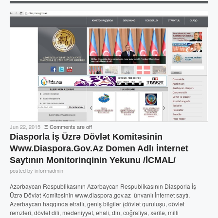
Jun 22, 2015
Ξ
Comments are off
Diasporla İş Üzrə Dövlət Komitəsinin
Www.diaspora.gov.az Domen Adlı İnternet
Saytının Monitorinqinin Yekunu /İCMAL/
posted by informadmin
Azərbaycan Respublikasının Azərbaycan Respublikasının Diasporla İş
Üzrə Dövlət Komitəsinin www.diaspora.gov.az ünvanlı İnternet saytı,
Azərbaycan haqqında ətraflı, geniş bilgilər (dövlət quruluşu, dövlət
rəmzləri, dövlət dili, mədəniyyət, əhali, din, coğrafiya, xəritə, milli