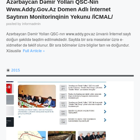
Azərbaycan Dəmir Yolları QSC-Nin
Www.addy.gov.az Domen Adlı İnternet
Saytının Monitorinqinin Yekunu /İCMAL/
posted by informadmin
Azərbaycan Dəmir Yolları QSC-nın www.addy.gov.az ünvanlı İnternet saytı
dolğun şəkildə təqdim edilməkdədir. Saytda bir sıra məsələlər üzrə e-
xidmətlər də təklif olunur. Bir sıra bölmələr üzrə bilgilər tam və dolğundur.
Xüsusilə
Full Article »
2015