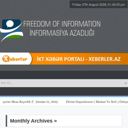
Friday 07th August 2026,
01:42:06 pm
Keçirilib Ξ
Dövlət Orqanlarının ( Mərkəzi Və Yerli ) Onlayn Şəffaflıq Və
[October 25, 2016]
Monthly Archives »