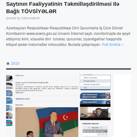
Saytının Fəaliyyətinin Təkmilləşdirilməsi Ilə
Bağlı TÖVSİYƏLƏR
posted by informadmin
Azərbaycan Respublikası Respublikası Dini Qurumlarla İş Üzrə Dövlət
Komitəsinin www.scwra.gov.az ünvanlı İnternet saytı, monitorinqdə də qeyd
etdiyimiz kimi, xüsusilə dini icmalar, qurumlar, ziyarətgahlar haqqında
kifayət qədər məlumatlar mövcuddur. Burada çatışmayan
Full Article »
2015