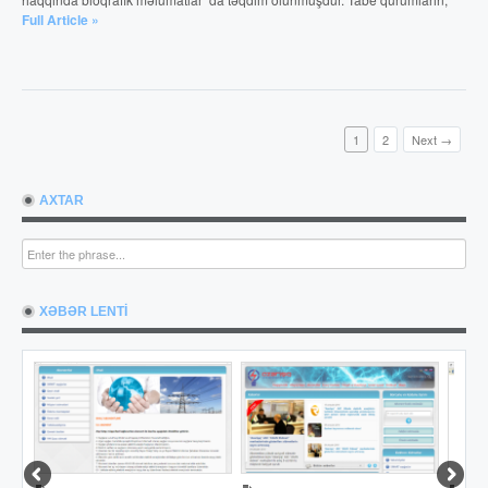
Full Article »
1
2
Next →
AXTAR
XƏBƏR LENTİ