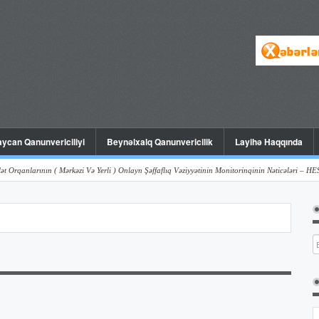
ycan Qanunvericiliyi
Beynəlxalq Qanunvericilik
Layihə Haqqında
rının ( Mərkəzi Və Yerli ) Onlayn Şəffaflıq Vəziyyətinin Monitorinqinin Nəticələri – HESABAT ( 