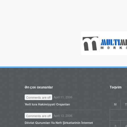
Ən çox oxunanlar
Təqvim
April 11, 2006
Comments are off
Yerli Icra Hakimiyyəti Orqanları
M
T
April 13, 2006
Comments are off
Dövlət Qurumları Və Neft Şirkətlərinin İnternet
3
4