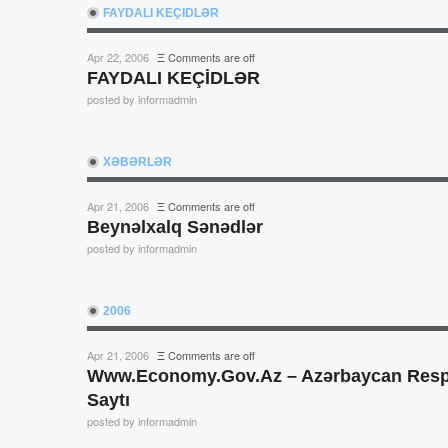
FAYDALI KEÇIDLƏR
Apr 22, 2006
Ξ
Comments are off
FAYDALI KEÇİDLƏR
posted by informadmin
XƏBƏRLƏR
Apr 21, 2006
Ξ
Comments are off
Beynəlxalq Sənədlər
posted by informadmin
2006
Apr 21, 2006
Ξ
Comments are off
Www.economy.gov.az – Azərbaycan Respubli
Saytı
posted by informadmin