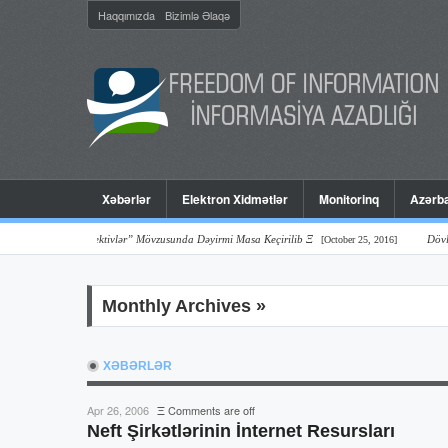
Haqqımızda
Bizimlə Əlaqə
Xəbərlər
Elektron Xidmətlər
Monitorinq
Azərba
ər Və Perspektivlər” Mövzusunda Dəyirmi Masa Keçirilib Ξ
Dövlət Orqanla
[October 25, 2016]
Monthly Archives »
XƏBƏRLƏR
Apr 26, 2006
Ξ
Comments are off
Neft Şirkətlərinin İnternet Resursları