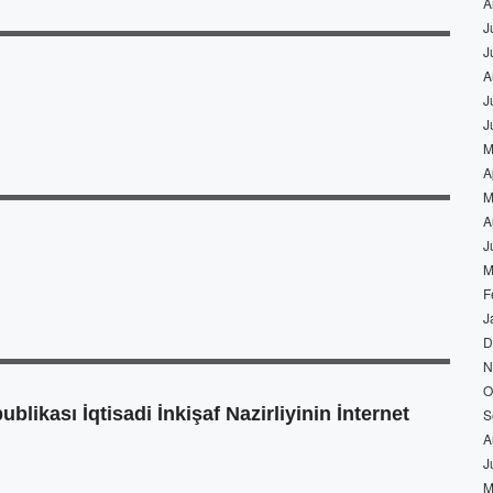
A
J
J
A
J
J
M
A
M
A
J
M
F
J
D
N
O
kası İqtisadi İnkişaf Nazirliyinin İnternet
S
A
J
M