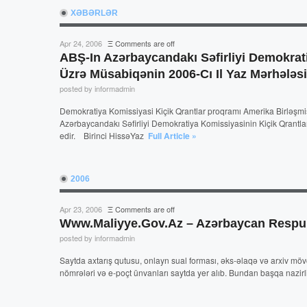
XƏBƏRLƏR
Apr 24, 2006
Ξ
Comments are off
ABŞ-In Azərbaycandakı Səfirliyi Demokrat
Üzrə Müsabiqənin 2006-Cı Il Yaz Mərhələs
posted by informadmin
Demokratiya Komissiyasi Kiçik Qrantlar proqramı Amerika Birləşmiş 
Azərbaycandakı Səfirliyi Demokratiya Komissiyasinin Kiçik Qrantl
edir. Birinci HissəYaz
Full Article »
2006
Apr 23, 2006
Ξ
Comments are off
Www.maliyye.gov.az – Azərbaycan Respubli
posted by informadmin
Saytda axtarış qutusu, onlayn sual forması, əks-əlaqə və arxiv mövc
nömrələri və e-poçt ünvanları saytda yer alıb. Bundan başqa nazi