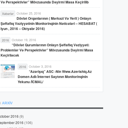
Və Perspektivlər” Mövzusunda Dəyirmi Masa Keçirilib
October 25, 2016
Xəbərlər
Dövlət Orqanlarının ( Mərkəzi Və Yerli ) Onlayn
Şəffaflıq Vəziyyətinin Monitorinqinin Nəticələri – HESABAT (
Iyun , 2016 – Oktyabr 2016)
October 19, 2016
2016
“Dövlət Qurumlarının Onlayn Şəffaflıq Vəziyyəti:
Problemlər Və Perspektivlər” Mövzusunda Dəyirmi Masa
Keçiriləcək
October 3, 2016
2016
“Azərişıq” ASC -nin Www.azerishiq.az
Domen Adlı İnternet Saytının Monitorinqinin
Yekunu /İCMAL/
ARXİV
ctober 2016
(9)
eptember 2016
(106)