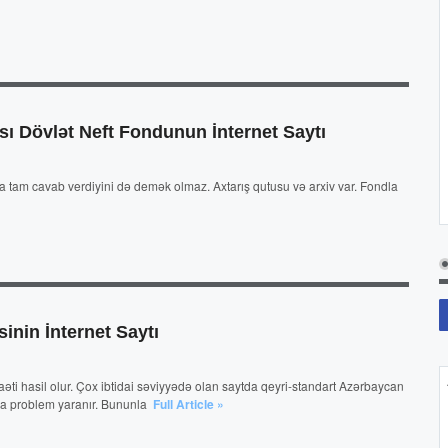
ı Dövlət Neft Fondunun İnternet Saytı
ara tam cavab verdiyini də demək olmaz. Axtarış qutusu və arxiv var. Fondla
»
nin İnternet Saytı
əti hasil olur. Çox ibtidai səviyyədə olan saytda qeyri-standart Azərbaycan
nda problem yaranır. Bununla
Full Article »