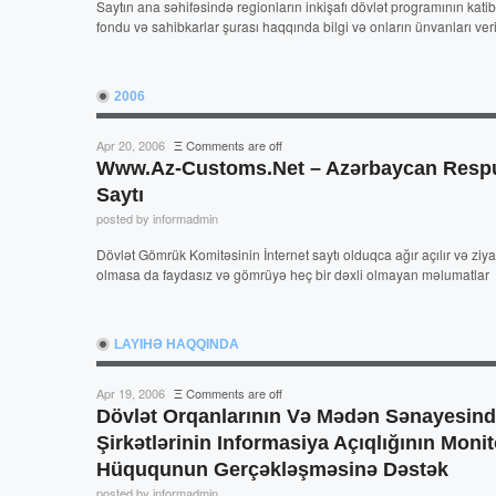
Saytın ana səhifəsində regionların inkişafı dövlət programının katibl
fondu və sahibkarlar şurası haqqında bilgi və onların ünvanları ver
2006
Apr 20, 2006
Ξ
Comments are off
Www.az-Customs.net – Azərbaycan Respub
Saytı
posted by informadmin
Dövlət Gömrük Komitəsinin İnternet saytı olduqca ağır açılır və ziya
olmasa da faydasız və gömrüyə heç bir dəxli olmayan məlumatlar
LAYIHƏ HAQQINDA
Apr 19, 2006
Ξ
Comments are off
Dövlət Orqanlarının Və Mədən Sənayesind
Şirkətlərinin Informasiya Açıqlığının Moni
Hüququnun Gerçəkləşməsinə Dəstək
posted by informadmin