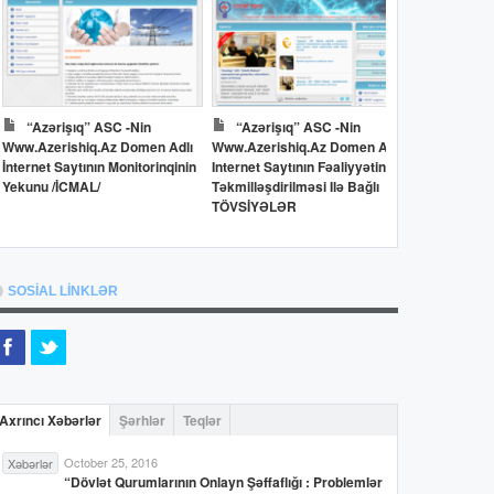
“Azərişıq” ASC -nin
“Azərişıq” ASC -nin
Dövlət 
Www.azerishiq.az Domen Adlı
Www.azerishiq.az Domen Adlı
Www.oilfun
İnternet Saytının Monitorinqinin
Internet Saytının Fəaliyyətinin
İnternet Say
Yekunu /İCMAL/
Təkmilləşdirilməsi Ilə Bağlı
Yekunu /İC
TÖVSİYƏLƏR
SOSİAL LİNKLƏR
Axrıncı Xəbərlər
Şərhlər
Teqlər
October 25, 2016
Xəbərlər
“Dövlət Qurumlarının Onlayn Şəffaflığı : Problemlər