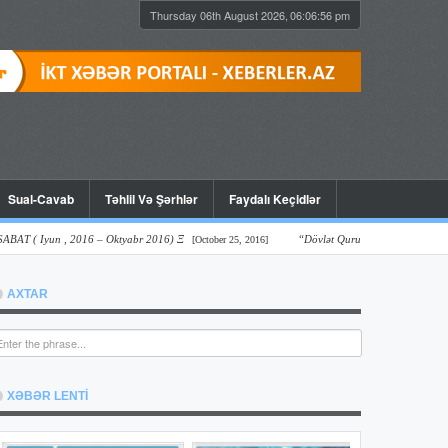
Thursday 06th August 2026,
06:06:57 pm
Sual-Cavab
Təhlil Və Şərhlər
Faydalı Keçidlər
Iyun , 2016 – Oktyabr 2016) Ξ
“Dövlət Qurumlarının Onlayn Şəffaflıq Və
[October 25, 2016]
AXTAR
XƏBƏR LENTİ