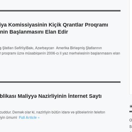
iya Komissiyasinin Kiçik Qrantlar Proqramı
inin Başlanmasını Elan Edir
Ştatları SəfirliyiBakı, Azərbaycan Amerika Birləşmiş Ştatlarının
ar proqramı üzrə müsabiqənin 2006-cı il yaz mərhələsinin başlanmasını elan
kası Maliyyə Nazirliyinin İnternet Saytı
uddur. Demək olar ki, nazirliyin bütün idarə və şöbələrinin telefon
rliyin ümumi
Full Article »
O
S