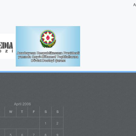
A
April 2006
W
T
F
S
S
1
2
5
6
7
8
9