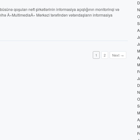
D
üsünə qoşulan neft şirkətlərinin informasiya açıqlığının monitorinqi və
N
ihə Â«MultimediaÂ» Mərkəzi tərəfindən vətəndaşların informasiya
O
S
A
J
J
M
1
2
Next →
A
M
F
J
D
N
O
S
M
A
M
F