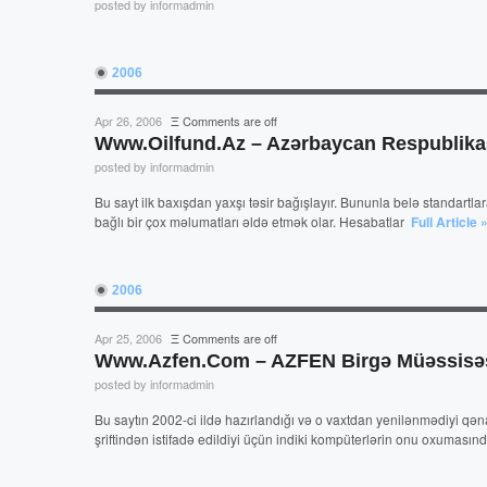
posted by informadmin
2006
Apr 26, 2006
Ξ
Comments are off
Www.oilfund.az – Azərbaycan Respublikas
posted by informadmin
Bu sayt ilk baxışdan yaxşı təsir bağışlayır. Bununla belə standartl
bağlı bir çox məlumatları əldə etmək olar. Hesabatlar
Full Article 
2006
Apr 25, 2006
Ξ
Comments are off
Www.azfen.com – AZFEN Birgə Müəssisəsi
posted by informadmin
Bu saytın 2002-ci ildə hazırlandığı və o vaxtdan yenilənmədiyi qəna
şriftindən istifadə edildiyi üçün indiki kompüterlərin onu oxuması