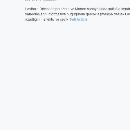
Layihə : Dövlət orqanlarının və Mədən sənayesində şəffaflıq təşəbb
vətəndaşların informasiya hüququnun gerçəkləşməsinə dəstək Lay
azadlığının effektiv və çevik
Full Article »