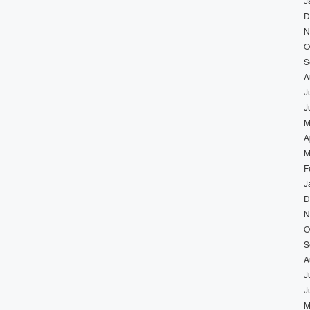
J
D
N
O
S
A
J
J
M
A
M
F
J
D
N
O
S
A
J
J
M