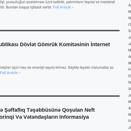
iyi, yoxsulluğun azaldılması üzrə katiblik, yatırımların təşviqi və məsləhət
A
ilib. Bundan başqa iqtisadi xəritə
Full Article »
M
N
O
S
J
J
likası Dövlət Gömrük Komitəsinin İnternet
M
A
M
rətçilər üçün heç də əlverişli sayıla bilməz. Saytda faydalı məlumatlar az
F
Full Article »
D
N
S
J
M
A
ə Şəffaflıq Təşəbbüsünə Qoşulan Neft
M
torinqi Və Vətəndaşların Informasiya
F
J