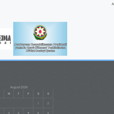
A
August 2026
W
T
F
S
S
1
2
5
6
7
8
9