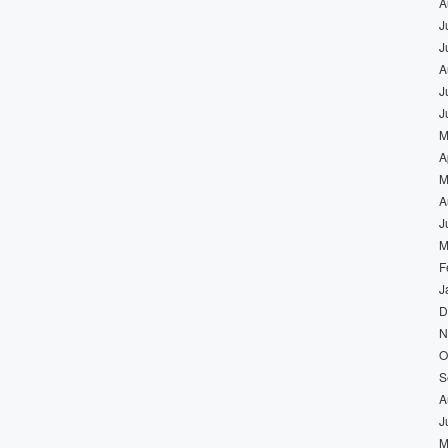
A
J
J
A
J
J
M
A
M
A
J
M
F
J
D
N
O
S
A
J
M