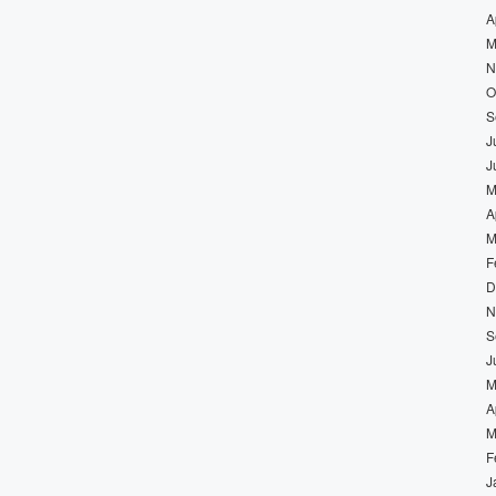
A
M
N
O
S
J
J
M
A
M
F
D
N
S
J
M
A
M
F
J