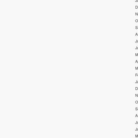
J
D
N
O
S
A
J
J
M
A
M
F
J
D
N
O
S
A
J
J
M