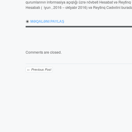
qurumlarının informasiya açıqlığı üzrə növbəti Hesabat və Reytinq 
Hesabatı ( iyun , 2016 – oktyabr 2016) və Reytinq Cədvılini bura
MƏQALƏNI PAYLAŞ
Comments are closed.
← Previous Post