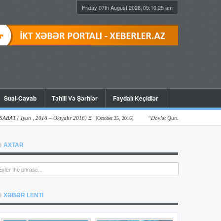
Friday 07th August 2026,
05:10:26 am
Sual-Cavab
Təhlil Və Şərhlər
Faydalı Keçidlər
 Iyun , 2016 – Oktyabr 2016) Ξ
“Dövlət Qurumlarının Onlayn Şəffaflıq Və
[October 25, 2016]
AXTAR
XƏBƏR LENTİ