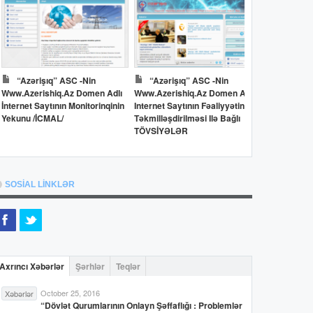
“Azərişıq” ASC -nin
“Azərişıq” ASC -nin
Dövlət 
Www.azerishiq.az Domen Adlı
Www.azerishiq.az Domen Adlı
Www.oilfun
İnternet Saytının Monitorinqinin
Internet Saytının Fəaliyyətinin
İnternet Say
Yekunu /İCMAL/
Təkmilləşdirilməsi Ilə Bağlı
Yekunu /İC
TÖVSİYƏLƏR
SOSİAL LİNKLƏR
Axrıncı Xəbərlər
Şərhlər
Teqlər
October 25, 2016
Xəbərlər
“Dövlət Qurumlarının Onlayn Şəffaflığı : Problemlər