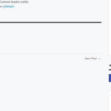
Cədvəli təqdim edilib.
dan
yükləyin
Next Post →