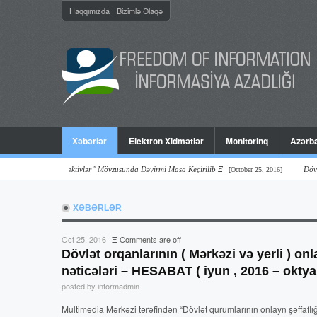
Haqqımızda
Bizimlə Əlaqə
Xəbərlər
Elektron Xidmətlər
Monitorinq
Azərba
ər Və Perspektivlər” Mövzusunda Dəyirmi Masa Keçirilib Ξ
Dövlət Orqanl
[October 25, 2016]
XƏBƏRLƏR
Oct 25, 2016
Ξ
Comments are off
Dövlət orqanlarının ( Mərkəzi və yerli ) on
nəticələri – HESABAT ( iyun , 2016 – oktya
posted by informadmin
Multimedia Mərkəzi tərəfindən “Dövlət qurumlarının onlayn şəffaflı