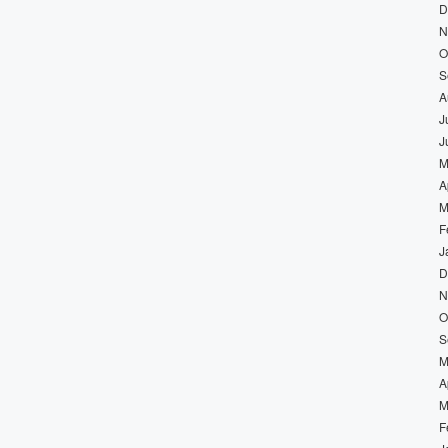
D
N
O
S
A
J
J
M
A
M
F
J
D
N
O
S
M
A
M
F