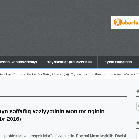
ycan Qanunvericiliyi
Beynəlxalq Qanunvericilik
Layihə Haqqında
arının ( Mərkəzi Və Yerli ) Onlayn Şəffaflıq Vəziyyətinin Monitorinqinin Nəticələri – HESABAT (
layn şəffaflıq vəziyyətinin Monitorinqinin
br 2016)
ğı : problemlər və perspektivlər” mövzusunda Dəyirmi Masa keçirilib. Dövlət