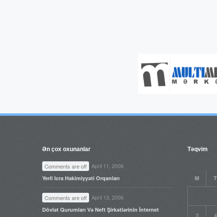
Ən çox oxunanlar
Təqvim
April 11, 2006
Comments are off
Yerli Icra Hakimiyyəti Orqanları
M
T
April 13, 2006
Comments are off
Dövlət Qurumları Və Neft Şirkətlərinin İnternet
3
4