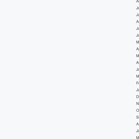
A
J
J
A
J
J
M
A
M
A
J
M
F
J
D
N
O
S
A
J
M