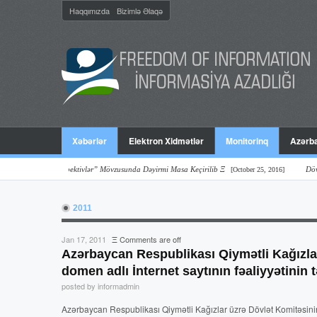
Haqqımızda
Bizimlə Əlaqə
Xəbərlər
Elektron Xidmətlər
Monitorinq
Azərba
lər Və Perspektivlər” Mövzusunda Dəyirmi Masa Keçirilib Ξ
Dövlət Orqanl
[October 25, 2016]
2011
Jan 17, 2011
Ξ
Comments are off
Azərbaycan Respublikası Qiymətli Kağızla
domen adlı İnternet saytının fəaliyyətinin
posted by informadmin
Azərbaycan Respublikası Qiymətli Kağızlar üzrə Dövlət Komitəsin