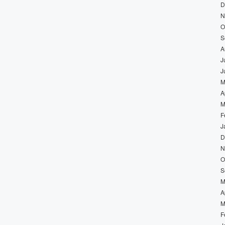
D
N
O
S
A
J
J
M
A
M
F
J
D
N
O
S
M
A
M
F