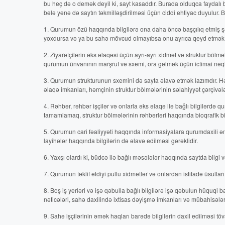
bu heç də o demək deyil ki, sayt kasaddır. Burada olduqca faydalı b
belə yenə də saytın təkmilləşdirilməsi üçün ciddi ehtiyac duyulur. B
1. Qurumun özü haqqında bilgilərə ona daha öncə başçılıq etmiş ş
yoxdursa və ya bu sahə mövcud olmayıbsa onu ayrıca qeyd etmək 
2. Ziyarətçilərin əks əlaqəsi üçün ayrı-ayrı xidmət və struktur bölm
qurumun ünvanının marşrut və sxemi, ora gəlmək üçün ictimai nəqliy
3. Qurumun strukturunun sxemini də sayta əlavə etmək lazımdır. Həm
əlaqə imkanları, həmçinin struktur bölmələrinin səlahiyyət çərçivələ
4. Rəhbər, rəhbər işçilər və onlarla əks əlaqə ilə bağlı bilgilərdə 
tamamlamaq, struktur bölmələrinin rəhbərləri haqqında bioqrafik bi
5. Qurumun cari fəaliyyəti haqqında informasiyalara qurumdaxili ə
layihələr haqqında bilgilərin də əlavə edilməsi gərəklidir.
6. Yaxşı olardı ki, büdcə ilə bağlı məsələlər haqqında saytda bilgi ve
7. Qurumun təklif etdiyi pullu xidmətlər və onlardan istifadə üsullar
8. Boş iş yerləri və işə qəbulla bağlı bilgilərə işə qəbulun hüquq
nəticələri, sahə daxilində ixtisas dəyişmə imkanları və mübahisələrin
9. Sahə işçilərinin əmək haqları barədə bilgilərin daxil edilməsi töv