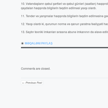
10. Vətəndaşların qəbul şərtləri və qəbul günləri (saatları) haqqın
qaydaları haqqında bilgilərin təqdim edilməsi yaxşı olardı.
11. Tender və yarışmalar haqqında bilgilərin təqdim edilməsinə gə
12. Yaxşı olardı ki, qurumun norma və qanun yaratma fəaliyyəti haqq
13. Saytın texniki imkanları sırasına abunə imkanının da əlavə edil
MƏQALƏNI PAYLAŞ
Comments are closed.
← Previous Post