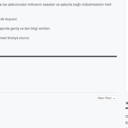
da isə qəbulundan imtinanın əsasları və qəbulla bağlı mübahisələrin həlli
rək duyulur.
ında geniş və tam bilgi verilsin.
məsi tövsiyə olunur.
Next Post →
O
S