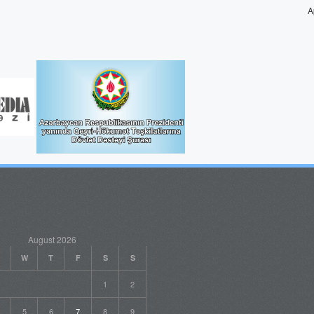
A
August 2026
W
T
F
S
S
1
2
5
6
7
8
9