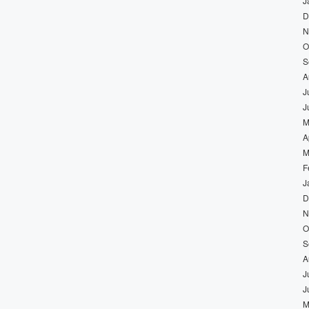
J
D
N
O
S
A
J
J
M
A
M
F
J
D
N
O
S
A
J
J
M