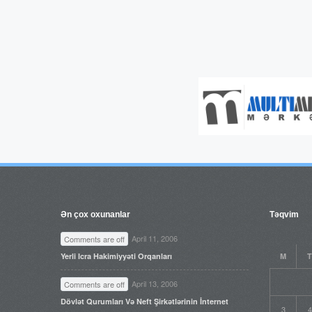
Ən çox oxunanlar
Təqvim
April 11, 2006
Comments are off
Yerli Icra Hakimiyyəti Orqanları
M
T
April 13, 2006
Comments are off
Dövlət Qurumları Və Neft Şirkətlərinin İnternet
3
4