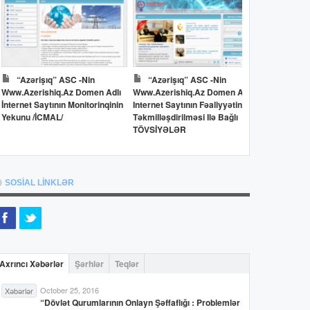
“Azərişıq” ASC -nin
“Azərişıq” ASC -nin
Dövlət 
Www.azerishiq.az Domen Adlı
Www.azerishiq.az Domen Adlı
Www.oilfun
İnternet Saytının Monitorinqinin
Internet Saytının Fəaliyyətinin
İnternet Say
Yekunu /İCMAL/
Təkmilləşdirilməsi Ilə Bağlı
Yekunu /İC
TÖVSİYƏLƏR
SOSİAL LİNKLƏR
Axrıncı Xəbərlər
Şərhlər
Teqlər
October 25, 2016
Xəbərlər
“Dövlət Qurumlarının Onlayn Şəffaflığı : Problemlər