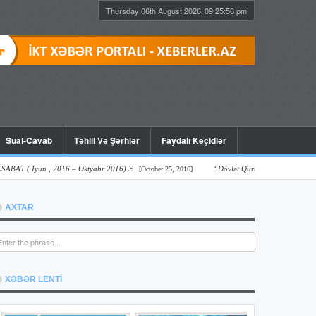
Thursday 06th August 2026,
09:25:57 pm
Sual-Cavab
Təhlil Və Şərhlər
Faydalı Keçidlər
( Iyun , 2016 – Oktyabr 2016) Ξ
“Dövlət Qurumlarının Onlayn Şəffaflıq V
[October 25, 2016]
AXTAR
XƏBƏR LENTİ