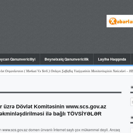
ycan Qanunvericiliyi
Beynəlxalq Qanunvericilik
Layihə Haqqında
arının ( Mərkəzi Və Yerli ) Onlayn Şəffaflıq Vəziyyətinin Monitorinqinin Nəticələri – HESABAT 
r üzrə Dövlət Komitəsinin www.scs.gov.az
 təkminləşdirilməsi ilə bağlı TÖVSİYƏLƏR
in www.scs.gov.az domen ünvanlı İnternet saytı çox mükəmməl deyil. Ancaq