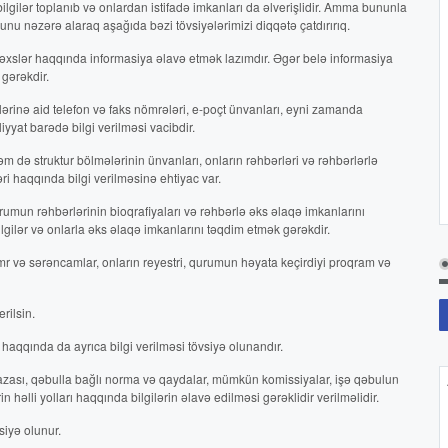
ilgilər toplanıb və onlardan istifadə imkanları da əlverişlidir. Amma bununla
unu nəzərə alaraq aşağıda bəzi tövsiyələrimizi diqqətə çatdırırıq.
əxslər haqqında informasiya əlavə etmək lazımdır. Əgər belə informasiya
gərəkdir.
ələrinə aid telefon və faks nömrələri, e-poçt ünvanları, eyni zamanda
yat barədə bilgi verilməsi vacibdir.
 də struktur bölmələrinin ünvanları, onların rəhbərləri və rəhbərlərlə
ri haqqında bilgi verilməsinə ehtiyac var.
qurumun rəhbərlərinin bioqrafiyaları və rəhbərlə əks əlaqə imkanlarını
lgilər və onlarla əks əlaqə imkanlarını təqdim etmək gərəkdir.
mr və sərəncamlar, onların reyestri, qurumun həyata keçirdiyi proqram və
rilsin.
ı haqqında da ayrıca bilgi verilməsi tövsiyə olunandır.
i bazası, qəbulla bağlı norma və qaydalar, mümkün komissiyalar, işə qəbulun
 həlli yolları haqqında bilgilərin əlavə edilməsi gərəklidir verilməlidir.
siyə olunur.