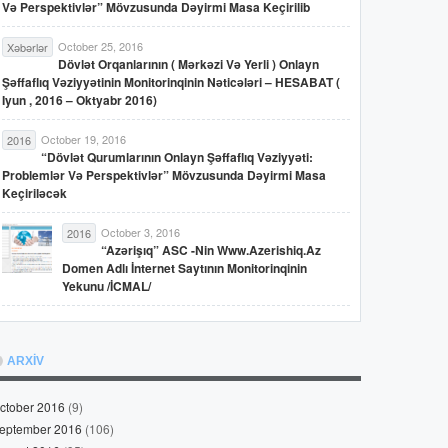
Və Perspektivlər” Mövzusunda Dəyirmi Masa Keçirilib
October 25, 2016
Xəbərlər
Dövlət Orqanlarının ( Mərkəzi Və Yerli ) Onlayn
Şəffaflıq Vəziyyətinin Monitorinqinin Nəticələri – HESABAT (
Iyun , 2016 – Oktyabr 2016)
October 19, 2016
2016
“Dövlət Qurumlarının Onlayn Şəffaflıq Vəziyyəti:
Problemlər Və Perspektivlər” Mövzusunda Dəyirmi Masa
Keçiriləcək
October 3, 2016
2016
“Azərişıq” ASC -nin Www.azerishiq.az
Domen Adlı İnternet Saytının Monitorinqinin
Yekunu /İCMAL/
ARXİV
ctober 2016
(9)
eptember 2016
(106)