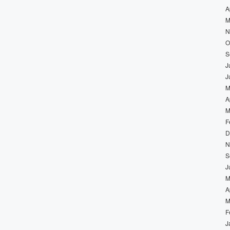
A
M
N
O
S
J
J
M
A
M
F
D
N
S
J
M
A
M
F
J