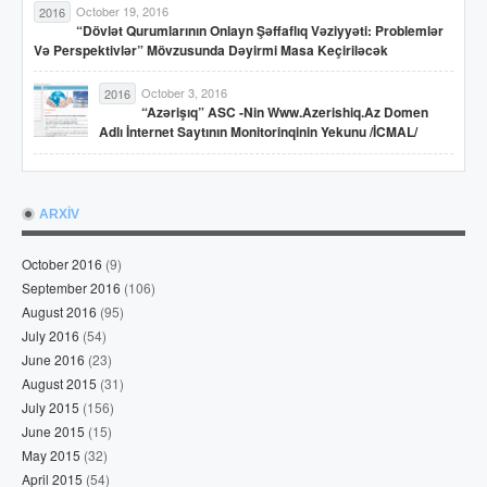
October 19, 2016
2016
“Dövlət Qurumlarının Onlayn Şəffaflıq Vəziyyəti: Problemlər
Və Perspektivlər” Mövzusunda Dəyirmi Masa Keçiriləcək
October 3, 2016
2016
“Azərişıq” ASC -nin Www.azerishiq.az Domen
Adlı İnternet Saytının Monitorinqinin Yekunu /İCMAL/
ARXİV
October 2016
(9)
September 2016
(106)
August 2016
(95)
July 2016
(54)
June 2016
(23)
August 2015
(31)
July 2015
(156)
June 2015
(15)
May 2015
(32)
April 2015
(54)