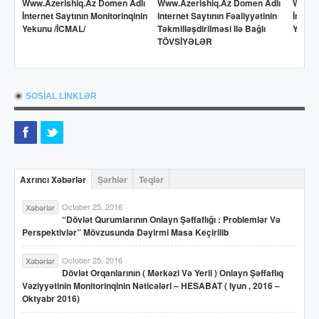
Www.azerishiq.az Domen Adlı
Www.azerishiq.az Domen Adlı
Www.o
İnternet Saytının Monitorinqinin
Internet Saytının Fəaliyyətinin
İntern
Yekunu /İCMAL/
Təkmilləşdirilməsi Ilə Bağlı
Yekun
TÖVSİYƏLƏR
SOSİAL LİNKLƏR
Axrıncı Xəbərlər
Şərhlər
Teqlər
October 25, 2016
Xəbərlər
“Dövlət Qurumlarının Onlayn Şəffaflığı : Problemlər Və
Perspektivlər” Mövzusunda Dəyirmi Masa Keçirilib
October 25, 2016
Xəbərlər
Dövlət Orqanlarının ( Mərkəzi Və Yerli ) Onlayn Şəffaflıq
Vəziyyətinin Monitorinqinin Nəticələri – HESABAT ( Iyun , 2016 –
Oktyabr 2016)