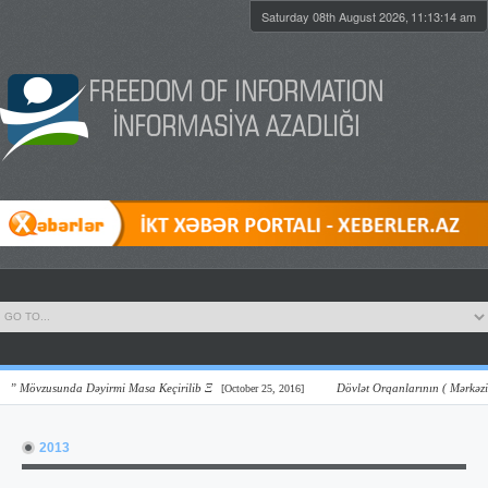
Saturday 08th August 2026,
11:13:15 am
Mövzusunda Dəyirmi Masa Keçirilib Ξ
Dövlət Orqanlarının ( Mərkəzi Və Ye
[October 25, 2016]
2013