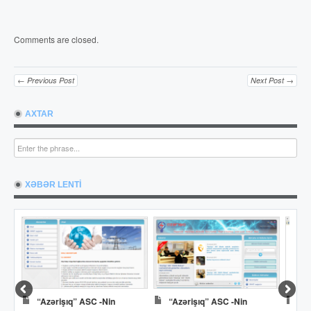
Comments are closed.
← Previous Post
Next Post →
AXTAR
XƏBƏR LENTİ
“Azərişıq” ASC -nin
“Azərişıq” ASC -nin
Dö