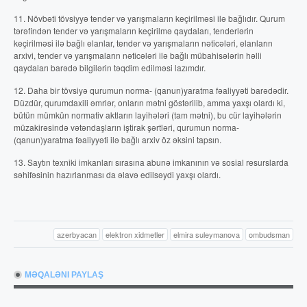
11. Növbəti tövsiyyə tender və yarışmaların keçirilməsi ilə bağlıdır. Qurum
tərəfindən tender və yarışmaların keçirilmə qaydaları, tenderlərin
keçirilməsi ilə bağlı elanlar, tender və yarışmaların nəticələri, elanların
arxivi, tender və yarışmaların nəticələri ilə bağlı mübahisələrin həlli
qaydaları barədə bilgilərin təqdim edilməsi lazımdır.
12. Daha bir tövsiyə qurumun norma- (qanun)yaratma fəaliyyəti barədədir.
Düzdür, qurumdaxili əmrlər, onların mətni göstərilib, amma yaxşı olardı ki,
bütün mümkün normativ aktların layihələri (tam mətni), bu cür layihələrin
müzakirəsində vətəndaşların iştirak şərtləri, qurumun norma-
(qanun)yaratma fəaliyyəti ilə bağlı arxiv öz əksini tapsın.
13. Saytın texniki imkanları sırasına abunə imkanının və sosial resurslarda
səhifəsinin hazırlanması da əlavə edilsəydi yaxşı olardı.
azerbyacan
elektron xidmetler
elmira suleymanova
ombudsman
MƏQALƏNI PAYLAŞ