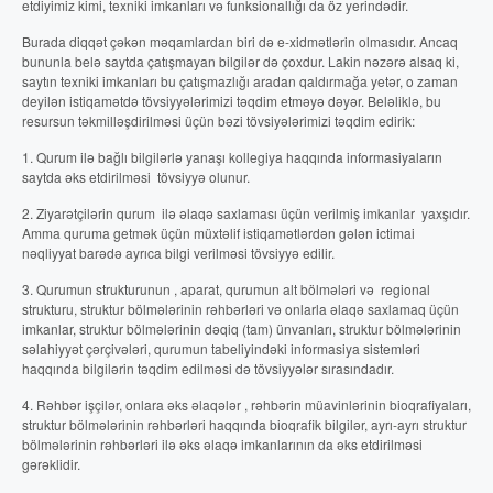
etdiyimiz kimi, texniki imkanları və funksionallığı da öz yerindədir.
Burada diqqət çəkən məqamlardan biri də e-xidmətlərin olmasıdır. Ancaq
bununla belə saytda çatışmayan bilgilər də çoxdur. Lakin nəzərə alsaq ki,
saytın texniki imkanları bu çatışmazlığı aradan qaldırmağa yetər, o zaman
deyilən istiqamətdə tövsiyyələrimizi təqdim etməyə dəyər. Beləliklə, bu
resursun təkmilləşdirilməsi üçün bəzi tövsiyələrimizi təqdim edirik:
1. Qurum ilə bağlı bilgilərlə yanaşı kollegiya haqqında informasiyaların
saytda əks etdirilməsi tövsiyyə olunur.
2. Ziyarətçilərin qurum ilə əlaqə saxlaması üçün verilmiş imkanlar yaxşıdır.
Amma quruma getmək üçün müxtəlif istiqamətlərdən gələn ictimai
nəqliyyat barədə ayrıca bilgi verilməsi tövsiyyə edilir.
3. Qurumun strukturunun , aparat, qurumun alt bölmələri və regional
strukturu, struktur bölmələrinin rəhbərləri və onlarla əlaqə saxlamaq üçün
imkanlar, struktur bölmələrinin dəqiq (tam) ünvanları, struktur bölmələrinin
səlahiyyət çərçivələri, qurumun tabeliyindəki informasiya sistemləri
haqqında bilgilərin təqdim edilməsi də tövsiyyələr sırasındadır.
4. Rəhbər işçilər, onlara əks əlaqələr , rəhbərin müavinlərinin bioqrafiyaları,
struktur bölmələrinin rəhbərləri haqqında bioqrafik bilgilər, ayrı-ayrı struktur
bölmələrinin rəhbərləri ilə əks əlaqə imkanlarının da əks etdirilməsi
gərəklidir.