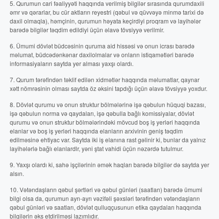
5. Qurumun cari fəaliyyəti haqqında verilmiş bilgilər sırasında qurumdaxili
əmr və qərarlar, bu cür aktların reyestri (qəbul və qüvvəyə minmə tarixi də
daxil olmaqla), həmçinin, qurumun həyata keçirdiyi proqram və layihələr
barədə bilgilər təqdim edildiyi üçün əlavə tövsiyyə verilmir.
6. Ümumi dövlət büdcəsinin quruma aid hissəsi və onun icrası barədə
məlumat, büdcədənkənar daxilolmalar və onların istiqamətləri barədə
informasiyaların saytda yer alması yaxşı olardı.
7. Qurum tərəfindən təklif edilən xidmətlər haqqında məlumatlar, qaynar
xətt nömrəsinin olması saytda öz əksini tapdığı üçün əlavə tövsiyyə yoxdur.
8. Dövlət qurumu və onun struktur bölmələrinə işə qəbulun hüquqi bazası,
işə qəbulun norma və qaydaları, işə qəbulla bağlı komissiyalar, dövlət
qurumu və onun struktur bölmələrindəki mövcud boş iş yerləri haqqında
elanlar və boş iş yerləri haqqında elanların arxivinin geniş təqdim
edilməsinə ehtiyac var. Saytda iki iş elanına rast gəlinir ki, bunlar da yalnız
layihələrlə bağlı elanlardlr, yəni ştat vahidi üçün nəzərdə tutulmur.
9. Yaxşı olardı ki, sahə işçilərinin əmək haqları barədə bilgilər də saytda yer
alsın.
10. Vətəndaşların qəbul şərtləri və qəbul günləri (saatları) barədə ümumi
bilgi olsa da, qurumun ayrı-ayrı vəzifəli şəxsləri tərəfindən vətəndaşların
qəbul günləri və saatları, dövlət qulluqçusunun etika qaydaları haqqında
bilgilərin əks etdirilməsi lazımlıdır.