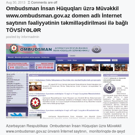
Aug 30, 2013
Ξ
Comments are off
Ombudsman İnsan Hüquqları üzrə Müvəkkil
www.ombudsman.gov.az domen adlı İnternet
saytının fəaliyyətinin təkmilləşdirilməsi ilə bağlı
TÖVSİYƏLƏR
posted by informadmin
Azərbaycan Respublikası Ombudsman İnsan Hüquqları üzrə Müvəkkil
www.ombudsman.gov.az ünvanlı İnternet saytının, monitorinqdə də qeyd