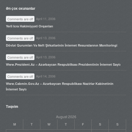
Ən çox oxunanlar
April 11, 2006
Comments are off
Yerli Icra Hakimiyyəti Orqanları
April 13, 2006
Comments are off
Dövlət Qurumları Və Neft Şirkətlərinin İnternet Resurslarının Monitoringi
April 13, 2006
Comments are off
Www.prezident.az – Azərbaycan Respublikası Prezidentinin İnternet Saytı
April 14, 2006
Comments are off
Www.cabmin.gov.az – Azərbaycan Respublikası Nazirlər Kabinetinin
İnternet Saytı
Təqvim
August 2026
M
T
W
T
F
S
S