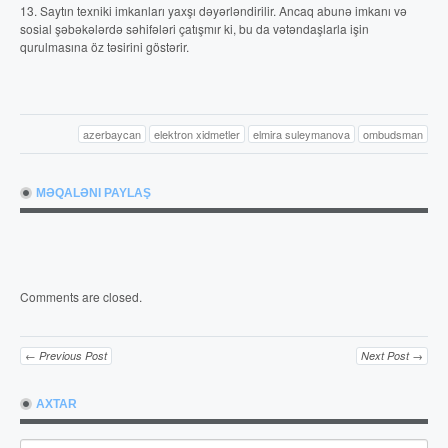
13. Saytın texniki imkanları yaxşı dəyərləndirilir. Ancaq abunə imkanı və
sosial şəbəkələrdə səhifələri çatışmır ki, bu da vətəndaşlarla işin
qurulmasına öz təsirini göstərir.
azerbaycan
elektron xidmetler
elmira suleymanova
ombudsman
MƏQALƏNI PAYLAŞ
Comments are closed.
← Previous Post
Next Post →
AXTAR