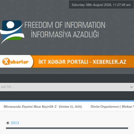
Saturday 08th August 2026,
11:27:49 am
vzusunda Dəyirmi Masa Keçirilib Ξ
Dövlət Orqanlarının ( Mərkəzi Və Yerl
[October 25, 2016]
2013