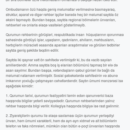
Ombudsmanın özü haqda geniş məlumatlar verilməsinə baxmayaraq,
struktur, aparat və digər rəhbər işçilər barədə heç bir məlumat saytda öz
əksini tapmayıb. Bundan başqa, saytda regional bölmələrin ünvanları,
rəhbərləri və onlarla əlaqə vasitələri göstərilməyib.
Qurumun rəhbərinin görüşləri, respublikada insan hüquqlarının qorunması
sahəsində gördüyü işlər, uşaqların, qadınların, ahılların, məhbusların,
hərbçilərin müraciəti əsasında aparılan araşdırmalar və görülən tədbirlər
saytda geniş şəkildə təqdim edilir.
Saytda iki qaynar xətt ön səhifədə verilmişdir ki, bu da vacib sayılan
amillərdəndir. Amma saytda boş iş elanları bölümünü tapmaq bir elə də
asan sayılmır. Bundan başqa, vətəndaşların qəbul günləri ilə bağlı da
məlumat natamam verilmişdir. Sosial şəbəkələrdə səhifəsinin və abunə
imkanının yoxluğu çatışmayan cəhətlərdəndir. Saytın ümumi mənzərəsi isə
aşağıdakı kimidir:
1. Qurumun tarixi, qurumun fəaliyyətini təmin edən qanunverici baza
haqqında bilgilər yetərli səviyyədədir. Qurumun rəhbərlərindən yalnız
rəhbər haqqında bilgi verilir. Kollegiya haqqında bilgiyə isə rast gəlinmir.
2. Ziyarətçilərin qurumu ilə əlaqə saxlaması üçün qurumun yerləşdiyi
ünvan, həm ümumi xarakterli, həm də ayrı-ayrı xidmət və alt bölümlərin
telefon və faks nömrələri, mümkün olan bütün e-poçt ünvanları haqqında