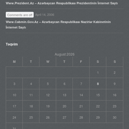
Www.prezident.az – Azərbaycan Respublikası Prezidentinin İnternet Saytı
April 14, 2006
Comments are off
Www.cabmin.gov.az – Azərbaycan Respublikası Nazirlər Kabinetinin
İnternet Saytı
Təqvim
August 2026
M
T
W
T
F
S
S
1
2
3
4
5
6
7
8
9
10
11
12
13
14
15
16
17
18
19
20
21
22
23
24
25
26
27
28
29
30
31