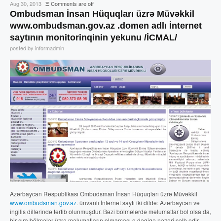
Aug 30, 2013
Ξ
Comments are off
Ombudsman İnsan Hüquqları üzrə Müvəkkil
www.ombudsman.gov.az .domen adlı İnternet
saytının monitorinqinin yekunu /İCMAL/
posted by informadmin
Azərbaycan Respublikası Ombudsman İnsan Hüquqları üzrə Müvəkkil
www.ombudsman.gov.az
. ünvanlı İnternet saytı iki dildə: Azərbaycan və
ingilis dillərində tərtib olunmuşdur. Bəzi bölmələrdə məlumatlar bol olsa da,
bir sıra bölmələr üzrə məlumatların olmaması o dəqiqə nəzəri cəlb edir.