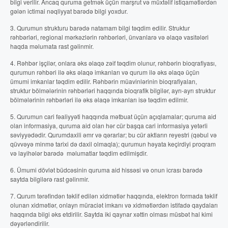
bilgi verilir. Ancaq quruma getmək üçün marşrut və müxtəlif istiqamətlərdən
gələn ictimai nəqliyyat barədə bilgi yoxdur.
3. Qurumun strukturu barədə natamam bilgi təqdim edilir. Struktur
rəhbərləri, regional mərkəzlərin rəhbərləri, ünvanlarə və əlaqə vasitələri
haqda məlumata rast gəlinmir.
4. Rəhbər işçilər, onlara əks əlaqə zəif təqdim olunur, rəhbərin bioqrafiyası,
qurumun rəhbəri ilə əks əlaqə imkanları və qurum ilə əks əlaqə üçün
ümumi imkanlar təqdim edilir. Rəhbərin müavinlərinin bioqrafiyaları,
struktur bölmələrinin rəhbərləri haqqında bioqrafik bilgilər, ayrı-ayrı struktur
bölmələrinin rəhbərləri ilə əks əlaqə imkanları isə təqdim edilmir.
5. Qurumun cari fəaliyyəti haqqında mətbuat üçün açıqlamalar; quruma aid
olan informasiya, quruma aid olan hər cür başqa cari informasiya yetərli
səviyyədədir. Qurumdaxili əmr və qərarlar; bu cür aktların reyestri (qəbul və
qüvvəyə minmə tarixi də daxil olmaqla); qurumun həyata keçirdiyi proqram
və layihələr barədə məlumatlar təqdim edilmişdir.
6. Ümumi dövlət büdcəsinin quruma aid hissəsi və onun icrası barədə
saytda bilgilərə rast gəlinmir.
7. Qurum tərəfindən təklif edilən xidmətlər haqqında, elektron formada təklif
olunan xidmətlər, onlayn müraciət imkanı və xidmətlərdən istifadə qaydaları
haqqında bilgi əks etdirilir. Saytda iki qaynar xəttin olması müsbət hal kimi
dəyərləndirilir.