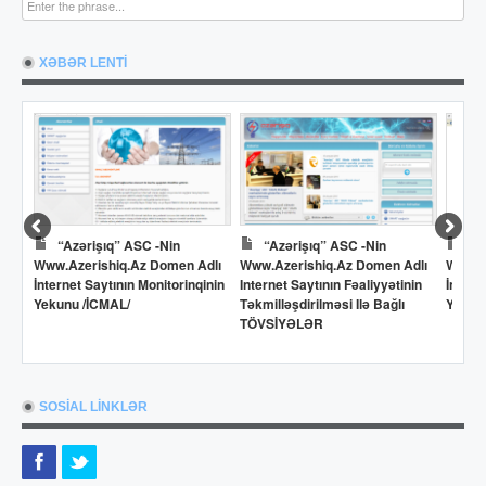
XƏBƏR LENTİ
“Azərişıq” ASC -nin
“Azərişıq” ASC -nin
Dö
Www.azerishiq.az Domen Adlı
Www.azerishiq.az Domen Adlı
Www.o
İnternet Saytının Monitorinqinin
Internet Saytının Fəaliyyətinin
İntern
Yekunu /İCMAL/
Təkmilləşdirilməsi Ilə Bağlı
Yekun
TÖVSİYƏLƏR
SOSİAL LİNKLƏR