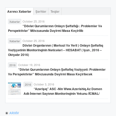
Axrıncı Xəbərlər
Şərhlər
Teqlər
October 25, 2016
Xəbərlər
“Dövlət Qurumlarının Onlayn Şəffaflığı : Problemlər Və
Perspektivlər” Mövzusunda Dəyirmi Masa Keçirilib
October 25, 2016
Xəbərlər
Dövlət Orqanlarının ( Mərkəzi Və Yerli ) Onlayn Şəffaflıq
Vəziyyətinin Monitorinqinin Nəticələri – HESABAT ( Iyun , 2016 –
Oktyabr 2016)
October 19, 2016
2016
“Dövlət Qurumlarının Onlayn Şəffaflıq Vəziyyəti: Problemlər
Və Perspektivlər” Mövzusunda Dəyirmi Masa Keçiriləcək
October 3, 2016
2016
“Azərişıq” ASC -nin Www.azerishiq.az Domen
Adlı İnternet Saytının Monitorinqinin Yekunu /İCMAL/
ARXİV