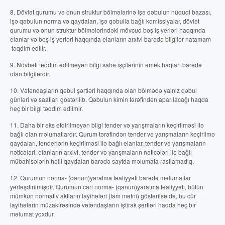
8. Dövlət qurumu və onun struktur bölmələrinə işə qəbulun hüquqi bazası,
işə qəbulun norma və qaydaları, işə qəbulla bağlı komissiyalar, dövlət
qurumu və onun struktur bölmələrindəki mövcud boş iş yerləri haqqında
elanlar və boş iş yerləri haqqında elanların arxivi barədə bilgilər natamam
təqdim edilir.
9. Növbəti təqdim edilməyən bilgi sahə işçilərinin əmək haqları barədə
olan bilgilərdir.
10. Vətəndaşların qəbul şərtləri haqqında olan bölmədə yalnız qəbul
günləri və saatları göstərilib. Qəbulun kimin tərəfindən aparılacağı haqda
heç bir bilgi təqdim edilmir.
11. Daha bir əks etdirilməyən bilgi tender və yarışmaların keçirilməsi ilə
bağlı olan məlumatlardır. Qurum tərəfindən tender və yarışmaların keçirilmə
qaydaları, tenderlərin keçirilməsi ilə bağlı elanlar, tender və yarışmaların
nəticələri, elanların arxivi, tender və yarışmaların nəticələri ilə bağlı
mübahisələrin həlli qaydaları barədə saytda məlumata rastlamadıq.
12. Qurumun norma- (qanun)yaratma fəaliyyəti barədə məlumatlar
yerləşdirilmişdir. Qurumun cari norma- (qanun)yaratma fəaliyyəti, bütün
mümkün normativ aktların layihələri (tam mətni) göstərilsə də, bu cür
layihələrin müzakirəsində vətəndaşların iştirak şərtləri haqda heç bir
məlumat yoxdur.