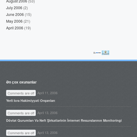
August 2006
(53)
July 2006
(2)
June 2006
(15)
May 2006
(21)
April 2006
(19)
Ən çox oxunanlar
April 11, 2006
Comments are off
Yerli Icra Hakimiyyəti Orqanları
April 13, 2006
Comments are off
Dövlət Qurumları Və Neft Şirkətlərinin İnternet Resurslarının Monitoringi
April 13, 2006
Comments are off