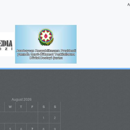
A
August 2026
W
T
F
S
S
1
2
5
6
7
8
9