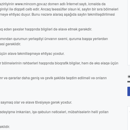
zirliyinin www.mincom.gov.az domen adlı İnternet saytı, icmalda da
iyi ilə diqqəti cəlb edir. Ancaq təəssüflər olsun ki, saytın bir sıra bölmələri
ilməyə ehtiyac duyur. Bunu nəzərə alaraq aşağıda saytın təkmilləşdirilməsi
ıq edən şəxslər haqqında bilgiləri də əlavə etmək gərəkdir.
baxımından qurumun yerləşdiyi ünvanın sxemi, quruma başqa yerlərdən
si gərəklidir.
i üçün əlavə təkmilləşməyə ehtiyac yoxdur.
tur bölmələrinin rəhbərləri haqqında bioqrafik bilgilər, həm də əks əlaqə üçün
r və qərarlar daha geniş və çevik şəkildə təqdim edilməli və onların
li saymaq olar və əlavə tövsiyəyə gərək yoxdur.
sasdəyişmə imkanları, işə qəbulun nəticələri, mübahisələrin həlli yolları
klidir.