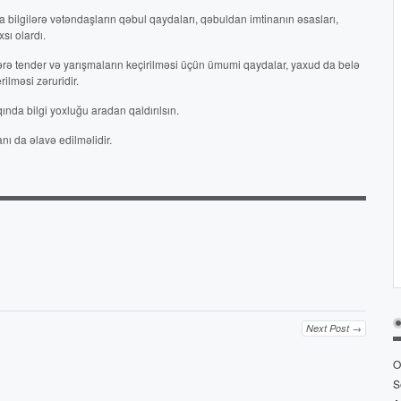
da bilgilərə vətəndaşların qəbul qaydaları, qəbuldan imtinanın əsasları,
sı olardı.
ərə tender və yarışmaların keçirilməsi üçün ümumi qaydalar, yaxud da belə
rilməsi zəruridir.
ında bilgi yoxluğu aradan qaldırılsın.
nı da əlavə edilməlidir.
Next Post →
O
S