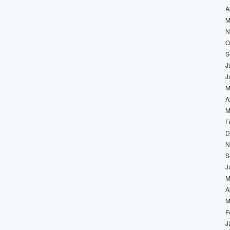
A
M
N
O
S
J
J
M
A
M
F
D
N
S
J
M
A
M
F
J