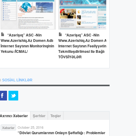
“Azərişıq” ASC -nin
“Azərişıq” ASC -nin
Dövlət 
Www.azerishiq.az Domen Adlı
Www.azerishiq.az Domen Adlı
Www.oilfun
İnternet Saytının Monitorinqinin
Internet Saytının Fəaliyyətinin
İnternet Say
Yekunu /İCMAL/
Təkmilləşdirilməsi Ilə Bağlı
Yekunu /İC
TÖVSİYƏLƏR
SOSİAL LİNKLƏR
Axrıncı Xəbərlər
Şərhlər
Teqlər
October 25, 2016
Xəbərlər
“Dövlət Qurumlarının Onlayn Şəffaflığı : Problemlər