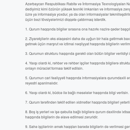
Azərbaycan Respublikası Rabitə və İnformasiya Texnologiyaları Na
dediyimiz kimi özünün yüksək texniki imkanları və informasiya zənginl
üzrə ya informasiya yoxdur, ya da olan informasiyalar təkmilləşdir
üçün bəzi tövsiyələrimizi diqqətə çatdırmaq istərdik.
1. Qurum haqqında bilgilər sırasına ona hazırkı nazirə qədər başçıl
2. Ziyarətçilərin əks əlaqəsini daha da uyğun bir hala gətirmək 
getmək üçün marşrut və ictimai nəqliyyat haqqında bilgilərin verilmə
3. Qurumun strukturu haqqında gərəkli olan bütün bilgilər verildiy
4. Yaxşı olardı ki, rəhbər və rəhbər işçilər haqqında bilgilərə struk
onlayn müraciət forması təklif edilsin.
5. Qurumun cari fəaliyyəti haqqında informasiyalara qurumdaxili əm
reyestri aparılmalıdır.
6. Yaxşı olardı ki, büdcə ilə bağlı məsələlər haqqında bilgi verilsin.
7. Qurum tərəfindən təklif edilən xidmətlər haqqında bilgiləri yetər
8. Boş iş yerləri və işə qəbulla bağlı bilgilərə qurum daxilində ixti
haqqında bilgilərin də əlavə edilməsi zəruridir.
9. Sahə işçilərinin əmək haqqları barədə bilgilərin də verilməsi gərə