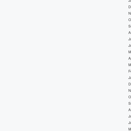
J
D
N
O
S
A
J
J
M
A
M
F
J
D
N
O
S
A
J
J
M