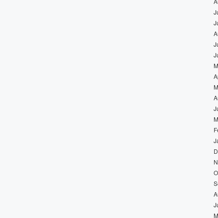
A
J
J
A
J
J
M
A
M
A
J
M
F
J
D
N
O
S
A
J
M