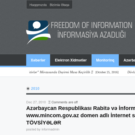
Haqqımızda
Bizimlə Əlaqə
Xəbərlər
Elektron Xidmətlər
Monitorinq
Azərba
r Və Perspektivlər” Mövzusunda Dəyirmi Masa Keçirilib Ξ
Dövlət Orqanlar
[October 25, 2016]
2010
Dec 27, 2010
Ξ
Comments are off
Azərbaycan Respublikası Rabitə və İnforma
www.mincom.gov.az domen adlı İnternet sayt
TÖVSİYƏLƏR
posted by informadmin