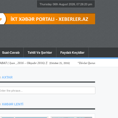
Thursday 06th August 2026,
07:26:21 pm
Sual-Cavab
Təhlil Və Şərhlər
Faydalı Keçidlər
yun , 2016 – Oktyabr 2016) Ξ
“Dövlət Qurumlarının Onlayn Şəffaflıq Vəz
[October 25, 2016]
AXTAR
XƏBƏR LENTİ