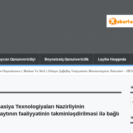
ycan Qanunvericiliyi
Beynəlxalq Qanunvericilik
Layihə Haqqında
ının ( Mərkəzi Və Yerli ) Onlayn Şəffaflıq Vəziyyətinin Monitorinqinin Nəticələri – HESABAT ( I
siya Texnologiyaları Nazirliyinin
ının fəaliyyətinin təkminləşdirilməsi ilə bağlı