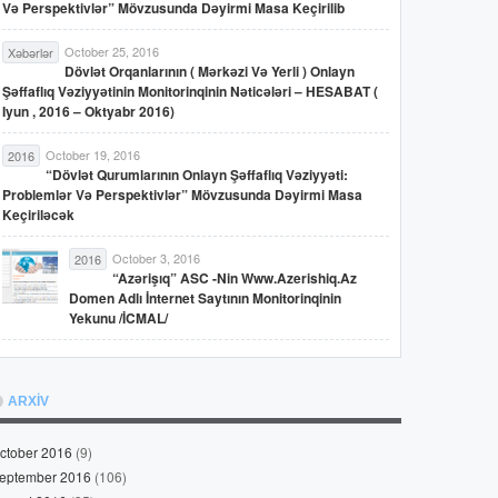
Və Perspektivlər” Mövzusunda Dəyirmi Masa Keçirilib
October 25, 2016
Xəbərlər
Dövlət Orqanlarının ( Mərkəzi Və Yerli ) Onlayn
Şəffaflıq Vəziyyətinin Monitorinqinin Nəticələri – HESABAT (
Iyun , 2016 – Oktyabr 2016)
October 19, 2016
2016
“Dövlət Qurumlarının Onlayn Şəffaflıq Vəziyyəti:
Problemlər Və Perspektivlər” Mövzusunda Dəyirmi Masa
Keçiriləcək
October 3, 2016
2016
“Azərişıq” ASC -nin Www.azerishiq.az
Domen Adlı İnternet Saytının Monitorinqinin
Yekunu /İCMAL/
ARXİV
ctober 2016
(9)
eptember 2016
(106)