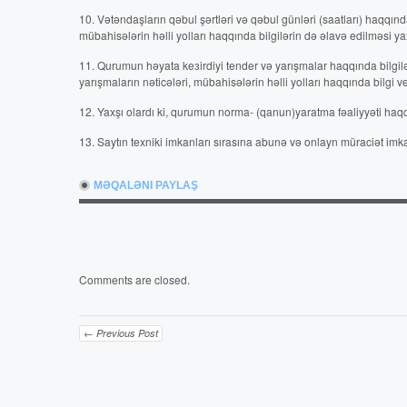
10. Vətəndaşların qəbul şərtləri və qəbul günləri (saatları) haqqın
mübahisələrin həlli yolları haqqında bilgilərin də əlavə edilməsi yax
11. Qurumun həyata keзirdiyi tender və yarışmalar haqqında bilgil
yarışmaların nəticələri, mübahisələrin həlli yolları haqqında bilgi ve
12. Yaxşı olardı ki, qurumun norma- (qanun)yaratma fəaliyyəti haqq
13. Saytın texniki imkanları sırasına abunə və onlayn müraciət imka
MƏQALƏNI PAYLAŞ
Comments are closed.
← Previous Post