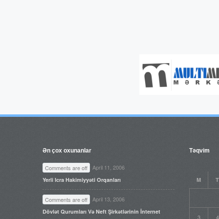
Ən çox oxunanlar
Təqvim
April 11, 2006
Comments are off
Yerli Icra Hakimiyyəti Orqanları
M
T
April 13, 2006
Comments are off
Dövlət Qurumları Və Neft Şirkətlərinin İnternet
3
4