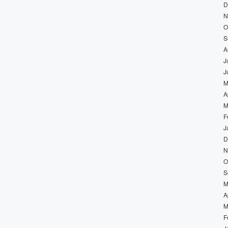
D
N
O
S
A
J
J
M
A
M
F
J
D
N
O
S
M
A
M
F