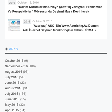
October 19, 2016
2016
“Dövlət Qurumlarının Onlayn Şəffaflıq Vəziyyəti: Problemlər
Və Perspektivlər” Mövzusunda Dəyirmi Masa Keçiriləcək
October 3, 2016
2016
“Azərişıq” ASC -nin Www.azerishiq.az Domen
Adlı İnternet Saytının Monitorinqinin Yekunu /İCMAL/
ARXİV
October 2016
(9)
September 2016
(106)
August 2016
(95)
July 2016
(54)
June 2016
(23)
August 2015
(31)
July 2015
(156)
June 2015
(15)
May 2015
(32)
April 2015
(54)