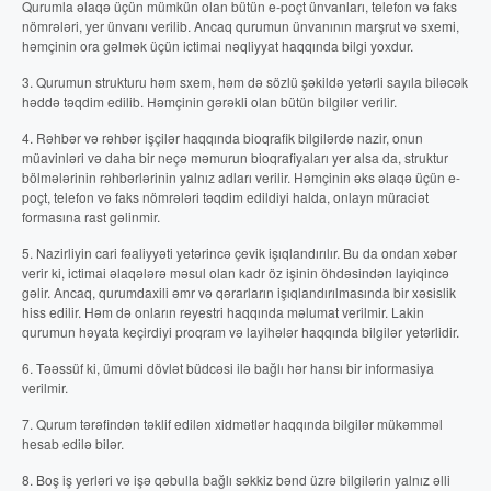
Qurumla əlaqə üçün mümkün olan bütün e-poçt ünvanları, telefon və faks
nömrələri, yer ünvanı verilib. Ancaq qurumun ünvanının marşrut və sxemi,
həmçinin ora gəlmək üçün ictimai nəqliyyat haqqında bilgi yoxdur.
3. Qurumun strukturu həm sxem, həm də sözlü şəkildə yetərli sayıla biləcək
həddə təqdim edilib. Həmçinin gərəkli olan bütün bilgilər verilir.
4. Rəhbər və rəhbər işçilər haqqında bioqrafik bilgilərdə nazir, onun
müavinləri və daha bir neçə məmurun bioqrafiyaları yer alsa da, struktur
bölmələrinin rəhbərlərinin yalnız adları verilir. Həmçinin əks əlaqə üçün e-
poçt, telefon və faks nömrələri təqdim edildiyi halda, onlayn müraciət
formasına rast gəlinmir.
5. Nazirliyin cari fəaliyyəti yetərincə çevik işıqlandırılır. Bu da ondan xəbər
verir ki, ictimai əlaqələrə məsul olan kadr öz işinin öhdəsindən layiqincə
gəlir. Ancaq, qurumdaxili əmr və qərarların işıqlandırılmasında bir xəsislik
hiss edilir. Həm də onların reyestri haqqında məlumat verilmir. Lakin
qurumun həyata keçirdiyi proqram və layihələr haqqında bilgilər yetərlidir.
6. Təəssüf ki, ümumi dövlət büdcəsi ilə bağlı hər hansı bir informasiya
verilmir.
7. Qurum tərəfindən təklif edilən xidmətlər haqqında bilgilər mükəmməl
hesab edilə bilər.
8. Boş iş yerləri və işə qəbulla bağlı səkkiz bənd üzrə bilgilərin yalnız əlli