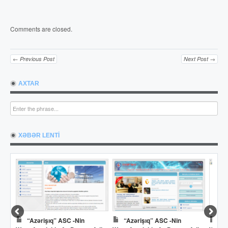
Comments are closed.
← Previous Post
Next Post →
AXTAR
XƏBƏR LENTİ
“Azərişıq” ASC -nin
“Azərişıq” ASC -nin
Dö