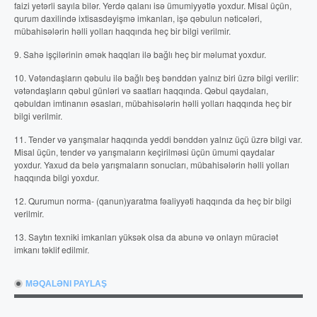
faizi yetərli sayıla bilər. Yerdə qalanı isə ümumiyyətlə yoxdur. Misal üçün,
qurum daxilində ixtisasdəyişmə imkanları, işə qəbulun nəticələri,
mübahisələrin həlli yolları haqqında heç bir bilgi verilmir.
9. Sahə işçilərinin əmək haqqları ilə bağlı heç bir məlumat yoxdur.
10. Vətəndaşların qəbulu ilə bağlı beş bənddən yalnız biri üzrə bilgi verilir:
vətəndaşların qəbul günləri və saatları haqqında. Qəbul qaydaları,
qəbuldan imtinanın əsasları, mübahisələrin həlli yolları haqqında heç bir
bilgi verilmir.
11. Tender və yarışmalar haqqında yeddi bənddən yalnız üçü üzrə bilgi var.
Misal üçün, tender və yarışmaların keçirilməsi üçün ümumi qaydalar
yoxdur. Yaxud da belə yarışmaların sonucları, mübahisələrin həlli yolları
haqqında bilgi yoxdur.
12. Qurumun norma- (qanun)yaratma fəaliyyəti haqqında da heç bir bilgi
verilmir.
13. Saytın texniki imkanları yüksək olsa da abunə və onlayn müraciət
imkanı təklif edilmir.
MƏQALƏNI PAYLAŞ