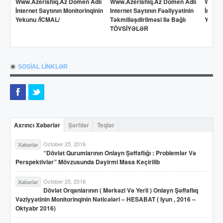
Www.azerishiq.az Domen Adlı
Www.azerishiq.az Domen Adlı
Www.o
İnternet Saytının Monitorinqinin
Internet Saytının Fəaliyyətinin
İntern
Yekunu /İCMAL/
Təkmilləşdirilməsi Ilə Bağlı
Yekun
TÖVSİYƏLƏR
SOSİAL LİNKLƏR
Axrıncı Xəbərlər
Şərhlər
Teqlər
October 25, 2016
Xəbərlər
“Dövlət Qurumlarının Onlayn Şəffaflığı : Problemlər Və
Perspektivlər” Mövzusunda Dəyirmi Masa Keçirilib
October 25, 2016
Xəbərlər
Dövlət Orqanlarının ( Mərkəzi Və Yerli ) Onlayn Şəffaflıq
Vəziyyətinin Monitorinqinin Nəticələri – HESABAT ( Iyun , 2016 –
Oktyabr 2016)