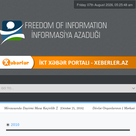
Friday 07th August 2026,
05:25:49 am
Mövzusunda Dəyirmi Masa Keçirilib Ξ
Dövlət Orqanlarının ( Mərkəzi Və Ye
[October 25, 2016]
2010