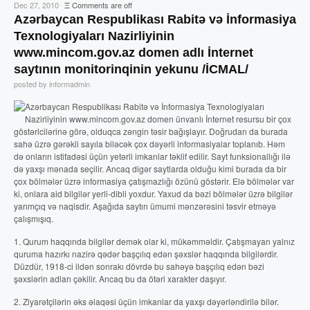
Dec 27, 2010
Ξ
Comments are off
Azərbaycan Respublikası Rabitə və İnformasiya
Texnologiyaları Nazirliyinin
www.mincom.gov.az domen adlı İnternet
saytının monitorinqinin yekunu /İCMAL/
posted by informadmin
Azərbaycan Respublikası Rabitə və İnformasiya Texnologiyaları
Nazirliyinin www.mincom.gov.az domen ünvanlı İnternet resursu bir çox
göstəricilərinə görə, olduqca zəngin təsir bağışlayır. Doğrudan da burada
sahə üzrə gərəkli sayıla biləcək çox dəyərli informasiyalar toplanıb. Həm
də onların istifadəsi üçün yetərli imkanlar təklif edilir. Sayt funksionallığı ilə
də yaxşı mənada seçilir. Ancaq digər saytlarda olduğu kimi burada da bir
çox bölmələr üzrə informasiya çatışmazlığı özünü göstərir. Elə bölmələr var
ki, onlara aid bilgilər yerli-dibli yoxdur. Yaxud da bəzi bölmələr üzrə bilgilər
yarımçıq və naqisdir. Aşağıda saytın ümumi mənzərəsini təsvir etməyə
çalışmışıq.
1. Qurum haqqında bilgilər demək olar ki, mükəmməldir. Çatışmayan yalnız
quruma hazırkı nazirə qədər başçılıq edən şəxslər haqqında bilgilərdir.
Düzdür, 1918-ci ildən sonrakı dövrdə bu sahəyə başçılıq edən bəzi
şəxslərin adları çəkilir. Ancaq bu da ötəri xarakter daşıyır.
2. Ziyarətçilərin əks əlaqəsi üçün imkanlar da yaxşı dəyərləndirilə bilər.