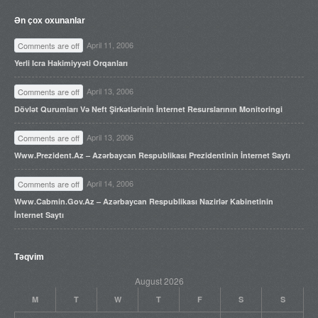
Ən çox oxunanlar
April 11, 2006
Comments are off
Yerli Icra Hakimiyyəti Orqanları
April 13, 2006
Comments are off
Dövlət Qurumları Və Neft Şirkətlərinin İnternet Resurslarının Monitoringi
April 13, 2006
Comments are off
Www.prezident.az – Azərbaycan Respublikası Prezidentinin İnternet Saytı
April 14, 2006
Comments are off
Www.cabmin.gov.az – Azərbaycan Respublikası Nazirlər Kabinetinin
İnternet Saytı
Təqvim
August 2026
M
T
W
T
F
S
S