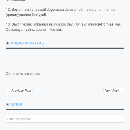
12. Boş olması ilə təəssüf doğuracaq daha bir bölmə qurumun norma-
(qanun)yaratma fəaliyyəti.
13. Saytın texniki imkanları əslində pis deyil. Onlayn müraciət forması var.
Çatışmayan yalnız abunə imkanıdır.
MƏQALƏNI PAYLAŞ
Comments are closed.
← Previous Post
Next Post →
AXTAR