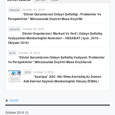
October 25, 2016
Xəbərlər
“Dövlət Qurumlarının Onlayn Şəffaflığı : Problemlər Və
Perspektivlər” Mövzusunda Dəyirmi Masa Keçirilib
October 25, 2016
Xəbərlər
Dövlət Orqanlarının ( Mərkəzi Və Yerli ) Onlayn Şəffaflıq
Vəziyyətinin Monitorinqinin Nəticələri – HESABAT ( Iyun , 2016 –
Oktyabr 2016)
October 19, 2016
2016
“Dövlət Qurumlarının Onlayn Şəffaflıq Vəziyyəti: Problemlər
Və Perspektivlər” Mövzusunda Dəyirmi Masa Keçiriləcək
October 3, 2016
2016
“Azərişıq” ASC -nin Www.azerishiq.az Domen
Adlı İnternet Saytının Monitorinqinin Yekunu /İCMAL/
ARXİV
October 2016
(9)