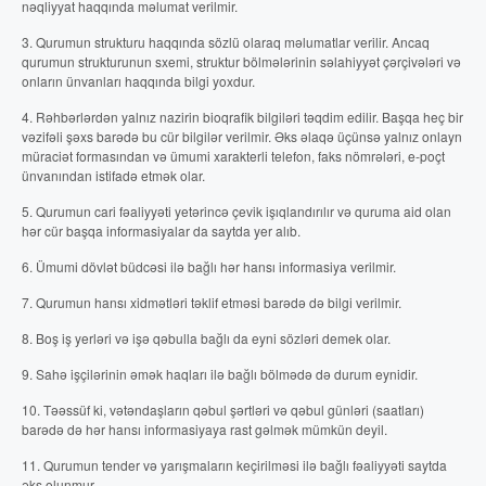
nəqliyyat haqqında məlumat verilmir.
3. Qurumun strukturu haqqında sözlü olaraq məlumatlar verilir. Ancaq
qurumun strukturunun sxemi, struktur bölmələrinin səlahiyyət çərçivələri və
onların ünvanları haqqında bilgi yoxdur.
4. Rəhbərlərdən yalnız nazirin bioqrafik bilgiləri təqdim edilir. Başqa heç bir
vəzifəli şəxs barədə bu cür bilgilər verilmir. Əks əlaqə üçünsə yalnız onlayn
müraciət formasından və ümumi xarakterli telefon, faks nömrələri, e-poçt
ünvanından istifadə etmək olar.
5. Qurumun cari fəaliyyəti yetərincə çevik işıqlandırılır və quruma aid olan
hər cür başqa informasiyalar da saytda yer alıb.
6. Ümumi dövlət büdcəsi ilə bağlı hər hansı informasiya verilmir.
7. Qurumun hansı xidmətləri təklif etməsi barədə də bilgi verilmir.
8. Boş iş yerləri və işə qəbulla bağlı da eyni sözləri demek olar.
9. Sahə işçilərinin əmək haqları ilə bağlı bölmədə də durum eynidir.
10. Təəssüf ki, vətəndaşların qəbul şərtləri və qəbul günləri (saatları)
barədə də hər hansı informasiyaya rast gəlmək mümkün deyil.
11. Qurumun tender və yarışmaların keçirilməsi ilə bağlı fəaliyyəti saytda
əks olunmur.