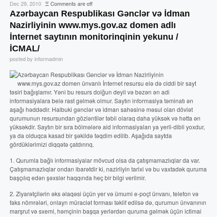
Dec 29, 2010
Ξ
Comments are off
Azərbaycan Respublikası Gənclər və İdman
Nazirliyinin www.mys.gov.az domen adlı
İnternet saytının monitorinqinin yekunu /
İCMAL/
posted by informadmin
Azərbaycan Respublikası Gənclər və İdman Nazirliyinin
www.mys.gov.az domen ünvanlı İnternet resursu elə də ciddi bir sayt
təsiri bağışlamır. Yəni bu resurs dolğun deyil və bəzən ən adi
informasiyalara belə rast gəlmək olmur. Saytın informasiya təminatı ən
aşağı həddədir. Halbuki gənclər və idman sahəsinə məsul olan dövlət
qurumunun resursundan gözləntilər təbii olaraq daha yüksək və hətta ən
yüksəkdir. Saytın bir sıra bölmələrə aid informasiyaları ya yerli-dibli yoxdur,
ya da olduqca kasad bir şəkildə təqdim edilib. Aşağıda saytda
gördüklərimizi diqqətə çatdırırıq.
1. Qurumla bağlı informasiyalar mövcud olsa da çatışmamazlıqlar da var.
Çatışmamazlıqlar ondan ibarətdir ki, nazirliyin tarixi və bu vaxtadək quruma
başçılıq edən şəxslər haqqında heç bir bilgi verilmir.
2. Ziyarətçilərin əks əlaqəsi üçün yer və ümumi e-poçt ünvanı, telefon və
faks nömrələri, onlayn müraciət forması təklif edilsə də, qurumun ünvanının
marşrut və sxemi, həmçinin başqa yerlərdən quruma gəlmək üçün ictimai