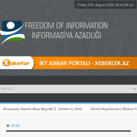
Friday 07th August 2026,
05:43:39 am
vzusunda Dəyirmi Masa Keçirilib Ξ
Dövlət Orqanlarının ( Mərkəzi Və Yer
[October 25, 2016]
2010