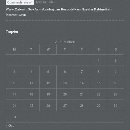
April 14, 2006
Comments are off
Www.cabmin.gov.az – Azərbaycan Respublikası Nazirlər Kabinetinin
İnternet Saytı
Təqvim
August 2026
M
T
W
T
F
S
S
1
2
3
4
5
6
7
8
9
10
11
12
13
14
15
16
17
18
19
20
21
22
23
24
25
26
27
28
29
30
31
« Oct