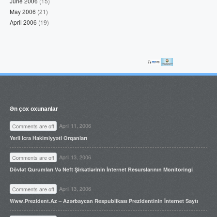
June 2006
(15)
May 2006
(21)
April 2006
(19)
Ən çox oxunanlar
April 11, 2006
Comments are off
Yerli Icra Hakimiyyəti Orqanları
April 13, 2006
Comments are off
Dövlət Qurumları Və Neft Şirkətlərinin İnternet Resurslarının Monitoringi
April 13, 2006
Comments are off
Www.prezident.az – Azərbaycan Respublikası Prezidentinin İnternet Saytı