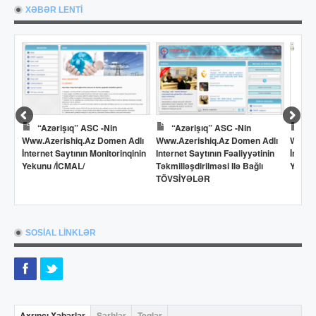
XƏBƏR LENTİ
“Azərişıq” ASC -nin
“Azərişıq” ASC -nin
Dö
Www.azerishiq.az Domen Adlı
Www.azerishiq.az Domen Adlı
Www.o
İnternet Saytının Monitorinqinin
Internet Saytının Fəaliyyətinin
İntern
Yekunu /İCMAL/
Təkmilləşdirilməsi Ilə Bağlı
Yekun
TÖVSİYƏLƏR
SOSİAL LİNKLƏR
Axrıncı Xəbərlər
Şərhlər
Teqlər