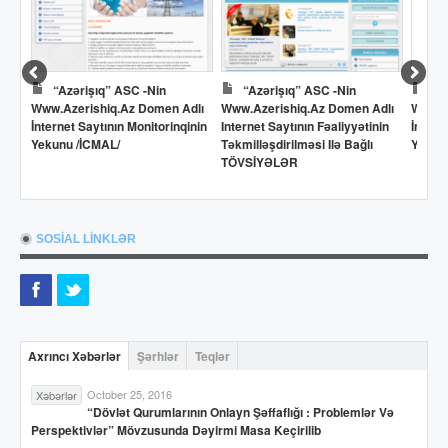
“Azərişıq” ASC -nin
“Azərişıq” ASC -nin
Dö
Www.azerishiq.az Domen Adlı
Www.azerishiq.az Domen Adlı
Www.o
İnternet Saytının Monitorinqinin
Internet Saytının Fəaliyyətinin
İntern
Yekunu /İCMAL/
Təkmilləşdirilməsi Ilə Bağlı
Yekun
TÖVSİYƏLƏR
SOSİAL LİNKLƏR
Axrıncı Xəbərlər
Şərhlər
Teqlər
October 25, 2016
Xəbərlər
“Dövlət Qurumlarının Onlayn Şəffaflığı : Problemlər Və
Perspektivlər” Mövzusunda Dəyirmi Masa Keçirilib