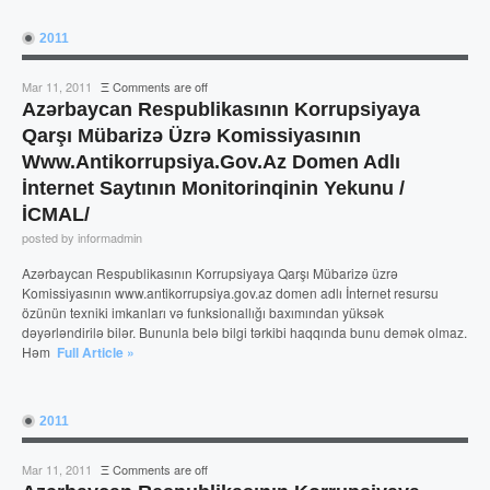
2011
Mar 11, 2011
Ξ
Comments are off
Azərbaycan Respublikasının Korrupsiyaya
Qarşı Mübarizə Üzrə Komissiyasının
Www.antikorrupsiya.gov.az Domen Adlı
İnternet Saytının Monitorinqinin Yekunu /
İCMAL/
posted by informadmin
Azərbaycan Respublikasının Korrupsiyaya Qarşı Mübarizə üzrə
Komissiyasının www.antikorrupsiya.gov.az domen adlı İnternet resursu
özünün texniki imkanları və funksionallığı baxımından yüksək
dəyərləndirilə bilər. Bununla belə bilgi tərkibi haqqında bunu demək olmaz.
Həm
Full Article »
2011
Mar 11, 2011
Ξ
Comments are off