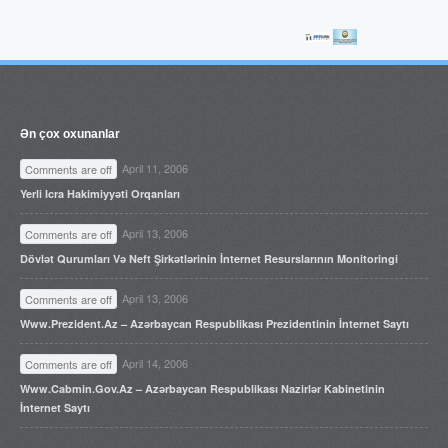
Ən çox oxunanlar
April 11, 2006
Comments are off
Yerli Icra Hakimiyyəti Orqanları
April 13, 2006
Comments are off
Dövlət Qurumları Və Neft Şirkətlərinin İnternet Resurslarının Monitoringi
April 13, 2006
Comments are off
Www.prezident.az – Azərbaycan Respublikası Prezidentinin İnternet Saytı
April 14, 2006
Comments are off
Www.cabmin.gov.az – Azərbaycan Respublikası Nazirlər Kabinetinin
İnternet Saytı