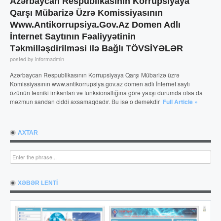
Azərbaycan Respublikasının Korrupsiyaya
Qarşı Mübarizə Üzrə Komissiyasının
Www.antikorrupsiya.gov.az Domen Adlı
İnternet Saytının Fəaliyyətinin
Təkmilləşdirilməsi Ilə Bağlı TÖVSİYƏLƏR
posted by informadmin
Azərbaycan Respublikasının Korrupsiyaya Qarşı Mübarizə üzrə
Komissiyasının www.antikorrupsiya.gov.az domen adlı İnternet saytı
özünün texniki imkanları və funksionallığına görə yaxşı durumda olsa da
məzmun sarıdan ciddi axsamaqdadır. Bu isə o deməkdir
Full Article »
AXTAR
XƏBƏR LENTİ