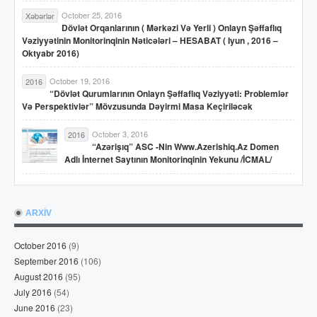
October 25, 2016
Xəbərlər
Dövlət Orqanlarının ( Mərkəzi Və Yerli ) Onlayn Şəffaflıq
Vəziyyətinin Monitorinqinin Nəticələri – HESABAT ( Iyun , 2016 –
Oktyabr 2016)
October 19, 2016
2016
“Dövlət Qurumlarının Onlayn Şəffaflıq Vəziyyəti: Problemlər
Və Perspektivlər” Mövzusunda Dəyirmi Masa Keçiriləcək
October 3, 2016
2016
“Azərişıq” ASC -nin Www.azerishiq.az Domen
Adlı İnternet Saytının Monitorinqinin Yekunu /İCMAL/
ARXİV
October 2016
(9)
September 2016
(106)
August 2016
(95)
July 2016
(54)
June 2016
(23)