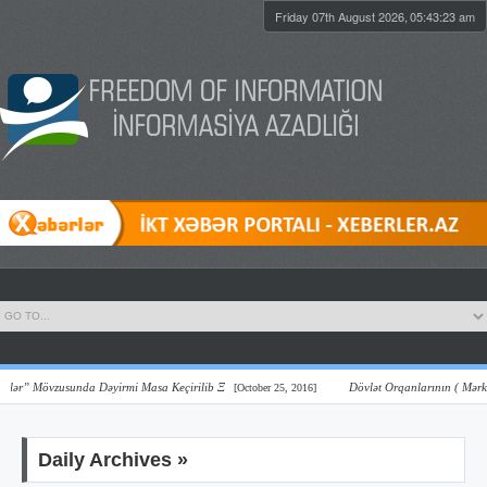
Friday 07th August 2026,
05:43:24 am
ər” Mövzusunda Dəyirmi Masa Keçirilib Ξ
Dövlət Orqanlarının ( Mərkəzi V
[October 25, 2016]
Daily Archives »